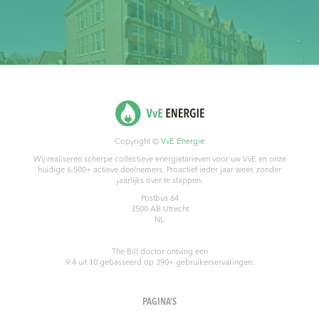
Copyright ©
VvE Energie
Wij realiseren scherpe collectieve energietarieven voor uw VvE en onze
huidige 6.500+ actieve deelnemers. Proactief ieder jaar weer, zonder
jaarlijks over te stappen.
Postbus 64
3500 AB
Utrecht
NL
The Bill doctor
ontving een
9.4
uit
10
gebasseerd op
390
+ gebruikerservaringen.
PAGINA’S