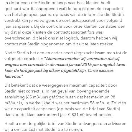
In de brieven die Stedin onlangs naar haar klanten heeft
gestuurd wordt aangegeven wat de hoogst gemeten capaciteit
van het afgelopen jaar is, op basis van de informatie die Stedin
verstrekt kan je vervolgens de contractcapaciteit voor volgend
jaar aanpassen. Bij de controle voor onze klanten constateerden
wij dat al onze klanten de contractcapaciteit fors was
overschreden, dit leek ons niet logisch, daarom hebben wij
contact met Stedin opgenomen om dit uit te laten zoeken.
Nadat Stedin het een en ander heeft uitgezocht kwam men tot de
volgende conclusie:
“
Allereerst moeten wij vermelden dat wij
wegens een correctie in de maand januari 2016 per ongeluk twee
keer de hoogte piek bij elkaar opgeteld zijn. Onze excuses
hiervoor.”
Dit betekent dat de weergegeven maximum capaciteit door
Stedin niet correct is. In het geval van bovengenoemde
aansluiting (65 m3/uur) gaf Stedin aan dat het maximum 98
m3/uur is, in werkelijkheid was het maximum 58 m3/uur. Zouden
we de capaciteit aanpassen (op basis van de brief van Stedin)
dan zou de klant aankomend jaar € 831,60 teveel betalen.
Heeft u een dergelijke brief van Stedin ontvangen dan adviseren
wij u om contact met Stedin op te nemen.