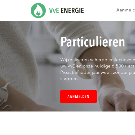
Aanmel
Particulieren
Wij realiseren scherpe collectieve 
uw VvE en onze huidige 6.500+ act
Proactief ieder jaar weer, zonder jaar
stappen.
AANMELDEN