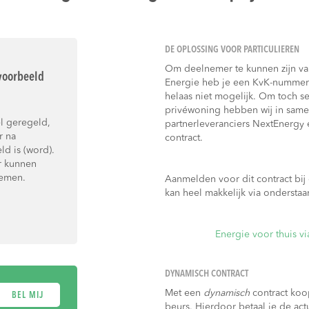
DE OPLOSSING VOOR PARTICULIEREN
Om deelnemer te kunnen zijn van
voorbeeld
Energie heb je een KvK-nummer 
helaas niet mogelijk. Om toch s
privéwoning hebben wij in same
l geregeld,
partnerleveranciers NextEnergy
r na
contract.
d is (word).
r kunnen
nemen.
Aanmelden voor dit contract bij
kan heel makkelijk via onderstaa
Energie voor thuis v
DYNAMISCH CONTRACT
Met een
dynamisch
contract koop
BEL MIJ
beurs. Hierdoor betaal je de ac