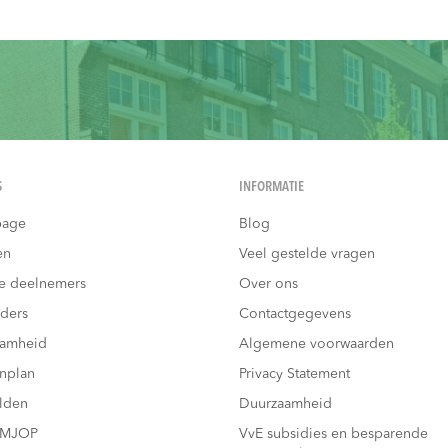
S
INFORMATIE
age
Blog
en
Veel gestelde vragen
e deelnemers
Over ons
ders
Contactgegevens
aamheid
Algemene voorwaarden
nplan
Privacy Statement
lden
Duurzaamheid
 MJOP
VvE subsidies en besparende