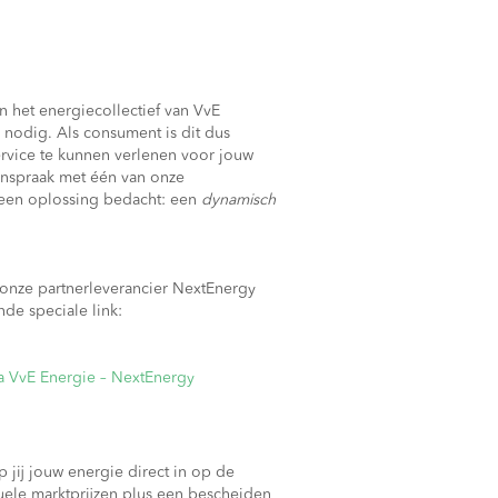
 het energiecollectief van VvE
nodig. Als consument is dit dus
ervice te kunnen verlenen voor jouw
nspraak met één van onze
 een oplossing bedacht: een
dynamisch
 onze partnerleverancier NextEnergy
nde speciale link:
ia VvE Energie – NextEnergy
 jij jouw energie direct in op de
tuele marktprijzen plus een bescheiden