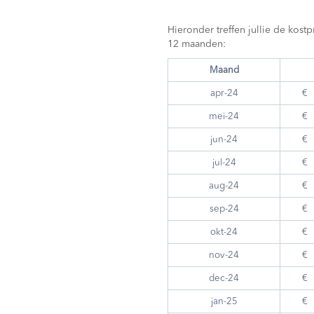
Hieronder treffen jullie de kost
12 maanden:
Maand
apr-24
€
mei-24
€
jun-24
€
jul-24
€
aug-24
€
sep-24
€
okt-24
€
nov-24
€
dec-24
€
jan-25
€