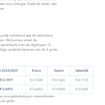
sten voor energie. Daalt de markt, dan
mee.
tuurlijk onbekend wat de definitieve
den. Wij kunnen enkel de
(
dynamisch
) over de afgelopen 12
ige variabele tarieven van de 3 grote
X 2024/2025
Eneco
Essent
Vattenfall
€ 0,1059
€ 0,1500
€ 0,1665
€ 0,1172
€ 0,4493
€ 0,6452
€ 0,5830
€ 0,5692
 btw, energiebelasting en netwerkkosten.
ier gelijk.