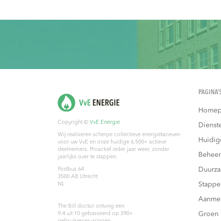
PAGINA’
Homep
Copyright ©
VvE Energie
Dienst
Wij realiseren scherpe collectieve energietarieven
Huidig
voor uw VvE en onze huidige 6.500+ actieve
deelnemers. Proactief ieder jaar weer, zonder
Beheer
jaarlijks over te stappen.
Duurz
Postbus 64
3500 AB
Utrecht
Stappe
NL
Aanme
The Bill doctor
ontving een
Groen
9.4
uit
10
gebasseerd op
390
+