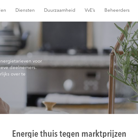
den
Diensten
Duurzaamheid
VvE’s
Beheerders
energietarieven voor
ieve deelnemers.
lijks over te
Energie thuis tegen marktprijzen