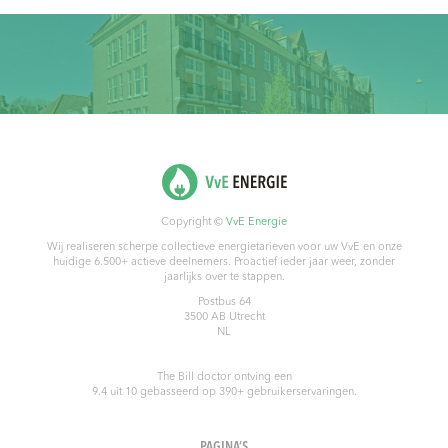
Copyright ©
VvE Energie
Wij realiseren scherpe collectieve energietarieven voor uw VvE en onze
huidige 6.500+ actieve deelnemers. Proactief ieder jaar weer, zonder
jaarlijks over te stappen.
Postbus 64
3500 AB
Utrecht
NL
The Bill doctor
ontving een
9.4
uit
10
gebasseerd op
390
+ gebruikerservaringen.
PAGINA’S