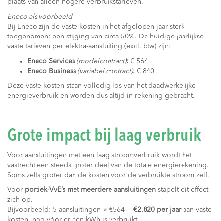
plaats van alleen hogere verbruikstarieven.
Eneco als voorbeeld
Bij Eneco zijn de vaste kosten in het afgelopen jaar sterk
toegenomen: een stijging van circa 50%. De huidige jaarlijkse
vaste tarieven per elektra-aansluiting (excl. btw) zijn:
Eneco Services
(modelcontract)
:
€ 564
Eneco Business
(variabel contract)
:
€ 840
Deze vaste kosten staan volledig los van het daadwerkelijke
energieverbruik en worden dus altijd in rekening gebracht.
Grote impact bij laag verbruik
Voor aansluitingen met een laag stroomverbruik wordt het
vastrecht een steeds groter deel van de totale energierekening.
Soms zelfs groter dan de kosten voor de verbruikte stroom zelf.
Voor
portiek-VvE’s met meerdere aansluitingen
stapelt dit effect
zich op.
Bijvoorbeeld: 5 aansluitingen × €564 =
€2.820 per jaar
aan vaste
kosten, nog vóór er één kWh is verbruikt.