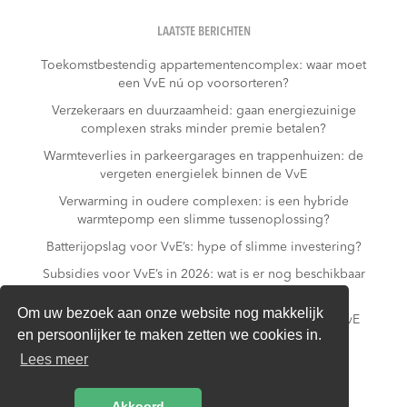
LAATSTE BERICHTEN
Toekomstbestendig appartementencomplex: waar moet
een VvE nú op voorsorteren?
Verzekeraars en duurzaamheid: gaan energiezuinige
complexen straks minder premie betalen?
Warmteverlies in parkeergarages en trappenhuizen: de
vergeten energielek binnen de VvE
Verwarming in oudere complexen: is een hybride
warmtepomp een slimme tussenoplossing?
Batterijopslag voor VvE’s: hype of slimme investering?
Subsidies voor VvE’s in 2026: wat is er nog beschikbaar
– en wat niet meer?
Om uw bezoek aan onze website nog makkelijk
Slim laden in parkeergarages: hoe voorkomt een VvE
en persoonlijker te maken zetten we cookies in.
overbelasting van de installatie?
Lees meer
Van gas naar all-electric: is dat realistisch voor een
appartementencomplex?
Akkoord