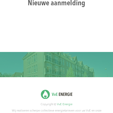
Nieuwe aanmelding
Copyright ©
VvE Energie
Wij realiseren scherpe collectieve energietarieven voor uw VvE en onze