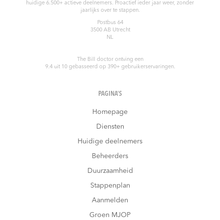
huidige 6.500+ actieve deelnemers. Proactief ieder jaar weer, zonder
jaarlijks over te stappen.
Postbus 64
3500 AB
Utrecht
NL
The Bill doctor
ontving een
9.4
uit
10
gebasseerd op
390
+ gebruikerservaringen.
PAGINA’S
Homepage
Diensten
Huidige deelnemers
Beheerders
Duurzaamheid
Stappenplan
Aanmelden
Groen MJOP