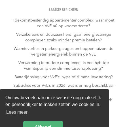
LAATSTE BERICHTEN
Toekomstbestendig appartementencomplex: waar moet
een VvE nú op voorsorteren?
Verzekeraars en duurzaamheid: gaan energiezuinige
complexen straks minder premie betalen?
Warmteverlies in parkeergarages en trappenhuizen: de
vergeten energielek binnen de VvE
Verwarming in oudere complexen: is een hybride
warmtepomp een slimme tussenoplossing?
Batterijopslag voor VvE’s: hype of slimme investering?
Subsidies voor VvE’s in 2026: wat is er nog beschikbaar
– en wat niet meer?
Om uw bezoek aan onze website nog makkelijk
Slim laden in parkeergarages: hoe voorkomt een VvE
en persoonlijker te maken zetten we cookies in.
overbelasting van de installatie?
Lees meer
Van gas naar all-electric: is dat realistisch voor een
appartementencomplex?
Akkoord