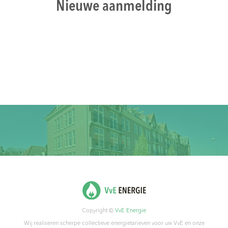
Nieuwe aanmelding
Copyright ©
VvE Energie
Wij realiseren scherpe collectieve energietarieven voor uw VvE en onze