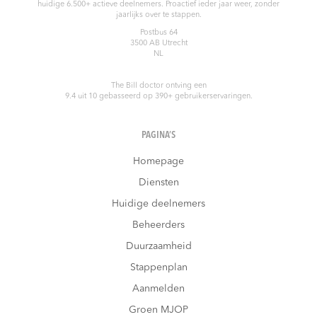
huidige 6.500+ actieve deelnemers. Proactief ieder jaar weer, zonder
jaarlijks over te stappen.
Postbus 64
3500 AB
Utrecht
NL
The Bill doctor
ontving een
9.4
uit
10
gebasseerd op
390
+ gebruikerservaringen.
PAGINA’S
Homepage
Diensten
Huidige deelnemers
Beheerders
Duurzaamheid
Stappenplan
Aanmelden
Groen MJOP