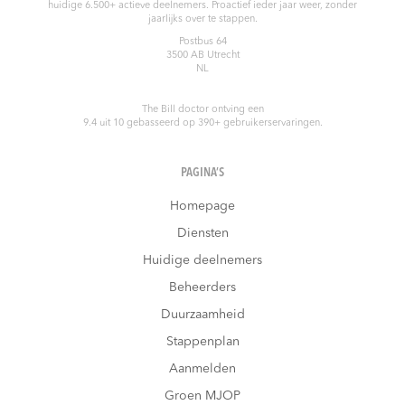
huidige 6.500+ actieve deelnemers. Proactief ieder jaar weer, zonder
jaarlijks over te stappen.
Postbus 64
3500 AB
Utrecht
NL
The Bill doctor
ontving een
9.4
uit
10
gebasseerd op
390
+ gebruikerservaringen.
PAGINA’S
Homepage
Diensten
Huidige deelnemers
Beheerders
Duurzaamheid
Stappenplan
Aanmelden
Groen MJOP