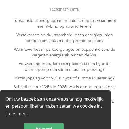
LAATSTE BERICHTEN
Toekomstbestendig appartementencomplex: waar moet
een VvE nú op voorsorteren?
Verzekeraars en duurzaamheid: gaan energiezuinige
complexen straks minder premie betalen?
Warmteverlies in parkeergarages en trappenhuizen: de
vergeten energielek binnen de VvE
Verwarming in oudere complexen: is een hybride
warmtepomp een slimme tussenoplossing?
Batterijopslag voor VvE’s: hype of slimme investering?
Subsidies voor VvE’s in 2026: wat is er nog beschikbaar
– en wat niet meer?
Om uw bezoek aan onze website nog makkelijk
Slim laden in parkeergarages: hoe voorkomt een VvE
en persoonlijker te maken zetten we cookies in.
overbelasting van de installatie?
Lees meer
Van gas naar all-electric: is dat realistisch voor een
appartementencomplex?
Akkoord