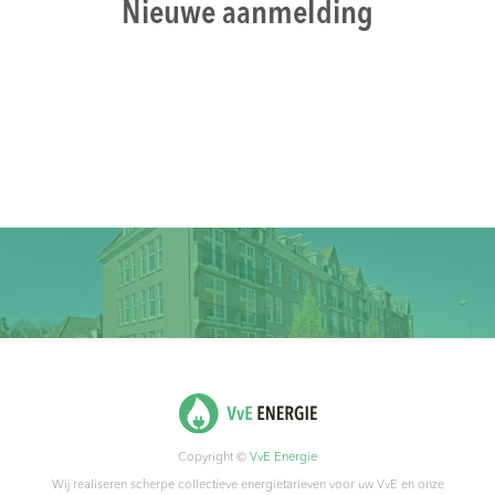
Nieuwe aanmelding
Copyright ©
VvE Energie
Wij realiseren scherpe collectieve energietarieven voor uw VvE en onze