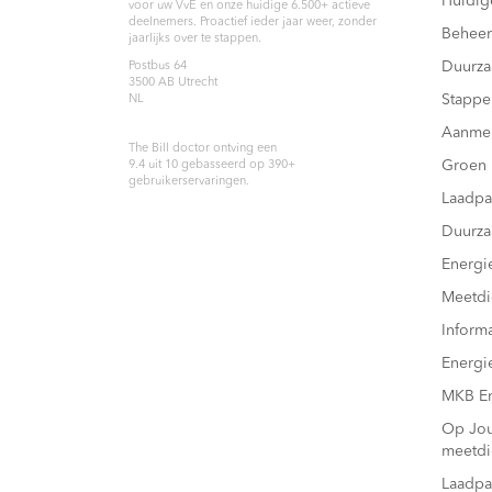
Huidig
voor uw VvE en onze huidige 6.500+ actieve
deelnemers. Proactief ieder jaar weer, zonder
Beheer
jaarlijks over te stappen.
Duurz
Postbus 64
3500 AB
Utrecht
Stappe
NL
Aanme
The Bill doctor
ontving een
Groen
9.4
uit
10
gebasseerd op
390
+
gebruikerservaringen.
Laadpa
Duurza
Energi
Meetdi
Inform
Energi
MKB En
Op Joul
meetdi
Laadpa