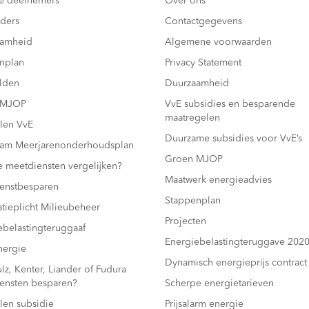
e deelnemers
Over ons
ders
Contactgegevens
aamheid
Algemene voorwaarden
nplan
Privacy Statement
lden
Duurzaamheid
 MJOP
VvE subsidies en besparende
maatregelen
len VvE
Duurzame subsidies voor VvE’s
am Meerjarenonderhoudsplan
Groen MJOP
e meetdiensten vergelijken?
Maatwerk energieadvies
enstbesparen
Stappenplan
atieplicht Milieubeheer
Projecten
ebelastingteruggaaf
Energiebelastingteruggave 202
ergie
Dynamisch energieprijs contract
z, Kenter, Liander of Fudura
ensten besparen?
Scherpe energietarieven
len subsidie
Prijsalarm energie