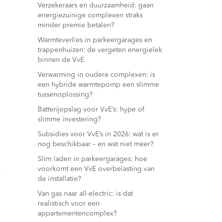
Verzekeraars en duurzaamheid: gaan
energiezuinige complexen straks
minder premie betalen?
Warmteverlies in parkeergarages en
trappenhuizen: de vergeten energielek
binnen de VvE
Verwarming in oudere complexen: is
een hybride warmtepomp een slimme
tussenoplossing?
Batterijopslag voor VvE’s: hype of
slimme investering?
Subsidies voor VvE’s in 2026: wat is er
nog beschikbaar – en wat niet meer?
Slim laden in parkeergarages: hoe
voorkomt een VvE overbelasting van
0
de installatie?
Van gas naar all-electric: is dat
realistisch voor een
appartementencomplex?