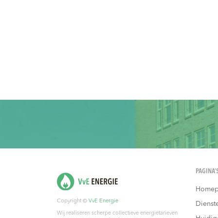
PAGINA’
Homep
Copyright ©
VvE Energie
Dienst
Wij realiseren scherpe collectieve energietarieven