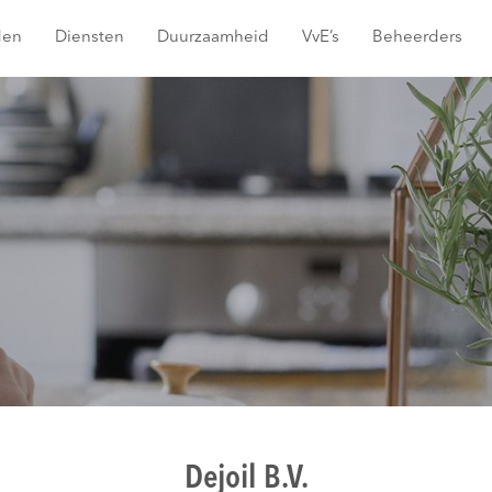
den
Diensten
Duurzaamheid
VvE’s
Beheerders
Dejoil B.V.