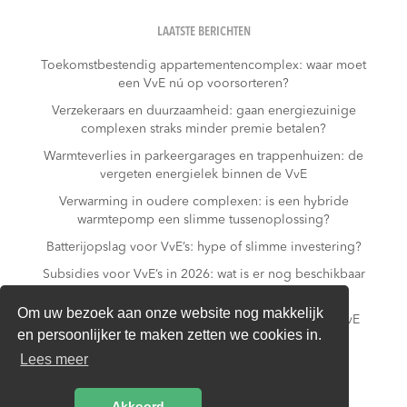
LAATSTE BERICHTEN
Toekomstbestendig appartementencomplex: waar moet
een VvE nú op voorsorteren?
Verzekeraars en duurzaamheid: gaan energiezuinige
complexen straks minder premie betalen?
Warmteverlies in parkeergarages en trappenhuizen: de
vergeten energielek binnen de VvE
Verwarming in oudere complexen: is een hybride
warmtepomp een slimme tussenoplossing?
Batterijopslag voor VvE’s: hype of slimme investering?
Subsidies voor VvE’s in 2026: wat is er nog beschikbaar
– en wat niet meer?
Om uw bezoek aan onze website nog makkelijk
Slim laden in parkeergarages: hoe voorkomt een VvE
en persoonlijker te maken zetten we cookies in.
overbelasting van de installatie?
Lees meer
Van gas naar all-electric: is dat realistisch voor een
appartementencomplex?
Akkoord