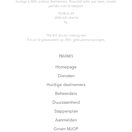
huidige 6.500+ actieve deelnemers. Proactief ieder jaar weer, zonder
jaarlijks over te stappen.
Postbus 64
3500 AB
Utrecht
NL
The Bill doctor
ontving een
9.4
uit
10
gebasseerd op
390
+ gebruikerservaringen.
PAGINA’S
Homepage
Diensten
Huidige deelnemers
Beheerders
Duurzaamheid
Stappenplan
Aanmelden
Groen MJOP