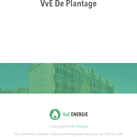
VvE De Plantage
Copyright ©
VvE Energie
Wij realiseren scherpe collectieve energietarieven voor uw VvE en onze