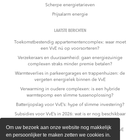
Scherpe energietarieven
Prijsalarm energie
LAATSTE BERICHTEN
Toekomstbestendig appartementencomplex: waar moet
een VvE nú op voorsorteren?
Verzekeraars en duurzaamheid: gaan energiezuinige
complexen straks minder premie betalen?
Warmteverlies in parkeergarages en trappenhuizen: de
vergeten energielek binnen de VvE
Verwarming in oudere complexen: is een hybride
warmtepomp een slimme tussenoplossing?
Batterijopslag voor VvE’s: hype of slimme investering?
Subsidies voor VvE’s in 2026: wat is er nog beschikbaar
– en wat niet meer?
Om uw bezoek aan onze website nog makkelijk
Slim laden in parkeergarages: hoe voorkomt een VvE
en persoonlijker te maken zetten we cookies in.
overbelasting van de installatie?