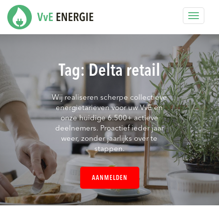
Toggle
navigat
Tag:
Delta retail
Wij realiseren scherpe collectieve
energietarieven voor uw VvE en
onze huidige 6.500+ actieve
deelnemers. Proactief ieder jaar
weer, zonder jaarlijks over te
stappen.
AANMELDEN