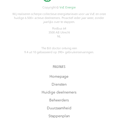
Copyright ©
VvE Energie
Wij realiseren scherpe collectieve energietarieven voor uw VvE en onze
huidige 6.500+ actieve deelnemers. Proactief ieder jaar weer, zonder
jaarlijks over te stappen.
Postbus 64
3500 AB
Utrecht
NL
The Bill doctor
ontving een
9.4
uit
10
gebasseerd op
390
+ gebruikerservaringen.
PAGINA’S
Homepage
Diensten
Huidige deelnemers
Beheerders
Duurzaamheid
Stappenplan