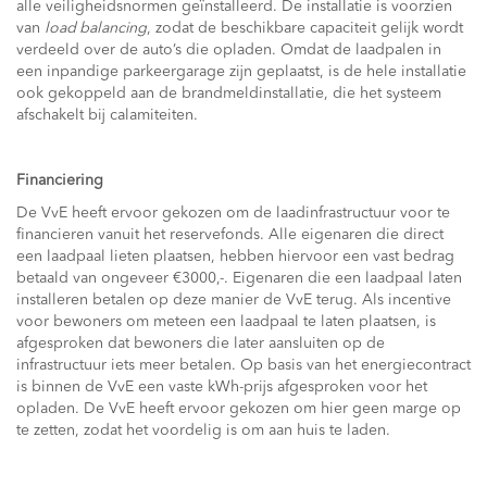
alle veiligheidsnormen geïnstalleerd. De installatie is voorzien
van
load balancing
, zodat de beschikbare capaciteit gelijk wordt
verdeeld over de auto’s die opladen. Omdat de laadpalen in
een inpandige parkeergarage zijn geplaatst, is de hele installatie
ook gekoppeld aan de brandmeldinstallatie, die het systeem
afschakelt bij calamiteiten.
Financiering
De VvE heeft ervoor gekozen om de laadinfrastructuur voor te
financieren vanuit het reservefonds. Alle eigenaren die direct
een laadpaal lieten plaatsen, hebben hiervoor een vast bedrag
betaald van ongeveer €3000,-. Eigenaren die een laadpaal laten
installeren betalen op deze manier de VvE terug. Als incentive
voor bewoners om meteen een laadpaal te laten plaatsen, is
afgesproken dat bewoners die later aansluiten op de
infrastructuur iets meer betalen. Op basis van het energiecontract
is binnen de VvE een vaste kWh-prijs afgesproken voor het
opladen. De VvE heeft ervoor gekozen om hier geen marge op
te zetten, zodat het voordelig is om aan huis te laden.