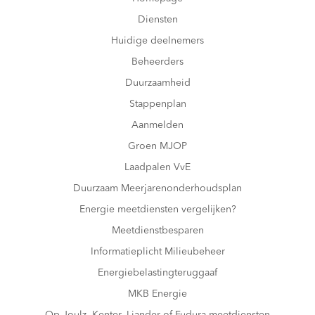
Diensten
Huidige deelnemers
Beheerders
Duurzaamheid
Stappenplan
Aanmelden
Groen MJOP
Laadpalen VvE
Duurzaam Meerjarenonderhoudsplan
Energie meetdiensten vergelijken?
Meetdienstbesparen
Informatieplicht Milieubeheer
Energiebelastingteruggaaf
MKB Energie
Op Joulz, Kenter, Liander of Fudura meetdiensten