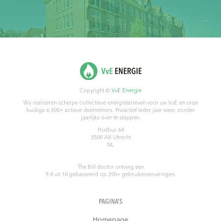
Copyright ©
VvE Energie
Wij realiseren scherpe collectieve energietarieven voor uw VvE en onze
huidige 6.500+ actieve deelnemers. Proactief ieder jaar weer, zonder
jaarlijks over te stappen.
Postbus 64
3500 AB
Utrecht
NL
The Bill doctor
ontving een
9.4
uit
10
gebasseerd op
390
+ gebruikerservaringen.
PAGINA’S
Homepage