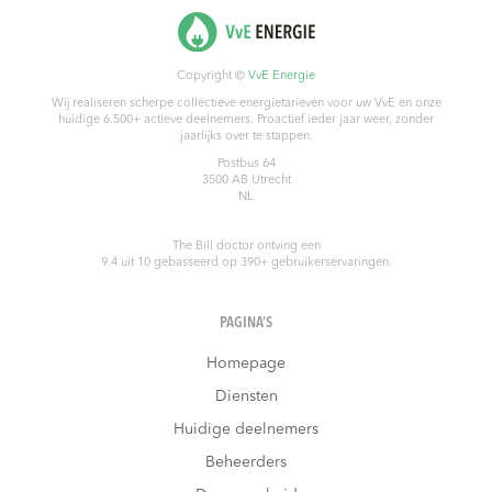
Copyright ©
VvE Energie
Wij realiseren scherpe collectieve energietarieven voor uw VvE en onze
huidige 6.500+ actieve deelnemers. Proactief ieder jaar weer, zonder
jaarlijks over te stappen.
Postbus 64
3500 AB
Utrecht
NL
The Bill doctor
ontving een
9.4
uit
10
gebasseerd op
390
+ gebruikerservaringen.
PAGINA’S
Homepage
Diensten
Huidige deelnemers
Beheerders