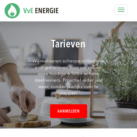
Toggle
navigat
Tarieven
Wij realiseren scherpe collectieve
energietarieven voor uw VvE en
onze huidige 6.500+ actieve
deelnemers. Proactief ieder jaar
weer, zonder jaarlijks over te
stappen.
AANMELDEN