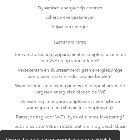
Dynamisch energieprijs contract
Scherpe energietarieven
Prijsalarm energie
LAATSTE BERICHTEN
Toekomstbestendig appartementencomplex: waar moet
een VvE nú op voorsorteren?
Verzekeraars en duurzaamheid: gaan energiezuinige
complexen straks minder premie betalen?
Warmteverlies in parkeergarages en trappenhuizen: de
vergeten energielek binnen de VvE
Verwarming in oudere complexen: is een hybride
warmtepomp een slimme tussenoplossing?
Batterijopslag voor VvE’s: hype of slimme investering?
Subsidies voor VvE’s in 2026: wat is er nog beschikbaar
– en wat niet meer?
Om uw bezoek aan onze website nog makkelijk