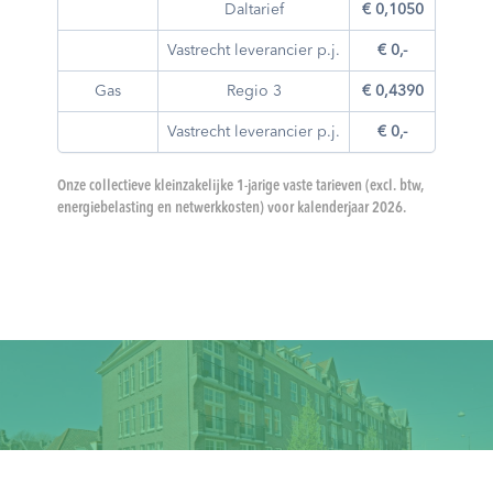
Daltarief
€ 0,1050
€ 0,13
Vastrecht leverancier p.j.
€ 0,-
€ 383,
Gas
Regio 3
€ 0,4390
€ 0,64
Vastrecht leverancier p.j.
€ 0,-
€ 119,
Onze collectieve kleinzakelijke 1-jarige vaste tarieven (excl. btw,
energiebelasting en netwerkkosten) voor kalenderjaar 2026.