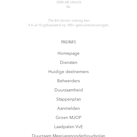
3500 AB
Utrecht
NL
The Bill doctor
ontving een
9.4
uit
10
gebasseerd op
390
+ gebruikerservaringen.
PAGINA’S
Homepage
Diensten
Huidige deelnemers
Beheerders
Duurzaamheid
Stappenplan
Aanmelden
Groen MJOP
Laadpalen VvE
Duurzaam Meerjarenonderhoudsplan