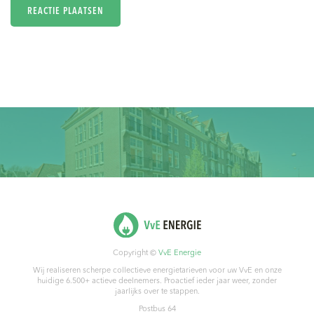
Copyright ©
VvE Energie
Wij realiseren scherpe collectieve energietarieven voor uw VvE en onze
huidige 6.500+ actieve deelnemers. Proactief ieder jaar weer, zonder
jaarlijks over te stappen.
Postbus 64