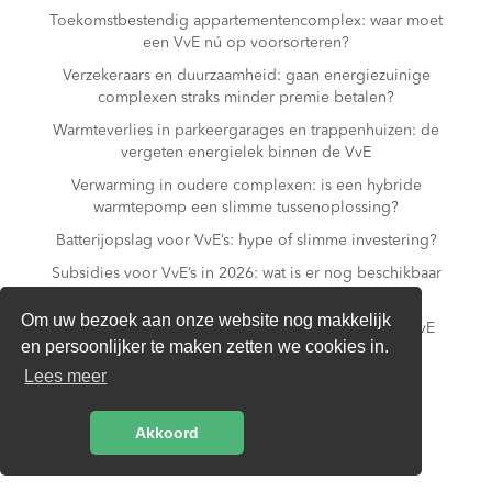
Toekomstbestendig appartementencomplex: waar moet
een VvE nú op voorsorteren?
Verzekeraars en duurzaamheid: gaan energiezuinige
complexen straks minder premie betalen?
Warmteverlies in parkeergarages en trappenhuizen: de
vergeten energielek binnen de VvE
Verwarming in oudere complexen: is een hybride
warmtepomp een slimme tussenoplossing?
Batterijopslag voor VvE’s: hype of slimme investering?
Subsidies voor VvE’s in 2026: wat is er nog beschikbaar
– en wat niet meer?
Om uw bezoek aan onze website nog makkelijk
Slim laden in parkeergarages: hoe voorkomt een VvE
en persoonlijker te maken zetten we cookies in.
overbelasting van de installatie?
Lees meer
Van gas naar all-electric: is dat realistisch voor een
appartementencomplex?
Akkoord