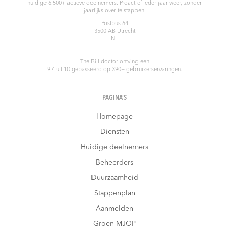
huidige 6.500+ actieve deelnemers. Proactief ieder jaar weer, zonder
jaarlijks over te stappen.
Postbus 64
3500 AB
Utrecht
NL
The Bill doctor
ontving een
9.4
uit
10
gebasseerd op
390
+ gebruikerservaringen.
PAGINA’S
Homepage
Diensten
Huidige deelnemers
Beheerders
Duurzaamheid
Stappenplan
Aanmelden
Groen MJOP