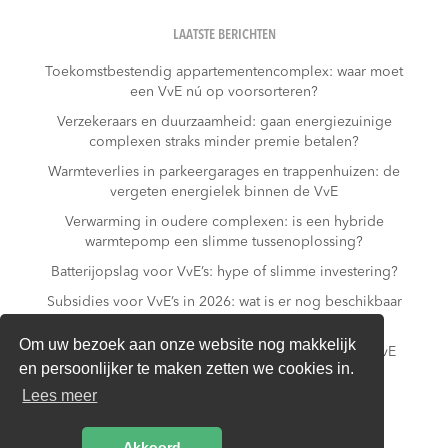
LAATSTE BERICHTEN
Toekomstbestendig appartementencomplex: waar moet
een VvE nú op voorsorteren?
Verzekeraars en duurzaamheid: gaan energiezuinige
complexen straks minder premie betalen?
Warmteverlies in parkeergarages en trappenhuizen: de
vergeten energielek binnen de VvE
Verwarming in oudere complexen: is een hybride
warmtepomp een slimme tussenoplossing?
Batterijopslag voor VvE’s: hype of slimme investering?
Subsidies voor VvE’s in 2026: wat is er nog beschikbaar
– en wat niet meer?
Om uw bezoek aan onze website nog makkelijk
Slim laden in parkeergarages: hoe voorkomt een VvE
en persoonlijker te maken zetten we cookies in.
overbelasting van de installatie?
Lees meer
Van gas naar all-electric: is dat realistisch voor een
appartementencomplex?
Akkoord