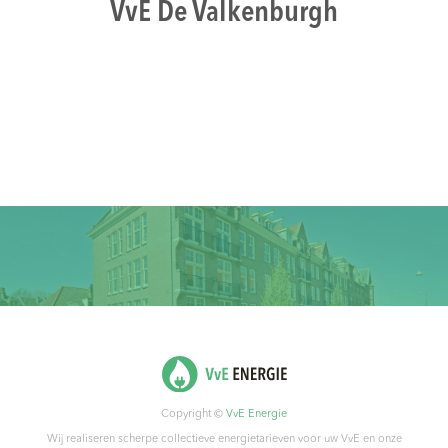
VvE De Valkenburgh
Copyright ©
VvE Energie
Wij realiseren scherpe collectieve energietarieven voor uw VvE en onze