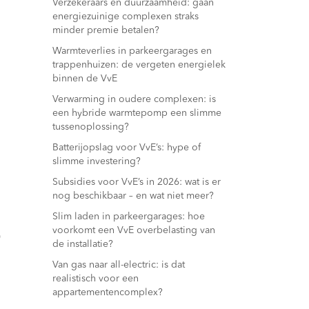
Verzekeraars en duurzaamheid: gaan
energiezuinige complexen straks
minder premie betalen?
Warmteverlies in parkeergarages en
trappenhuizen: de vergeten energielek
binnen de VvE
Verwarming in oudere complexen: is
een hybride warmtepomp een slimme
tussenoplossing?
Batterijopslag voor VvE’s: hype of
slimme investering?
Subsidies voor VvE’s in 2026: wat is er
nog beschikbaar – en wat niet meer?
Slim laden in parkeergarages: hoe
voorkomt een VvE overbelasting van
0
de installatie?
Van gas naar all-electric: is dat
realistisch voor een
appartementencomplex?