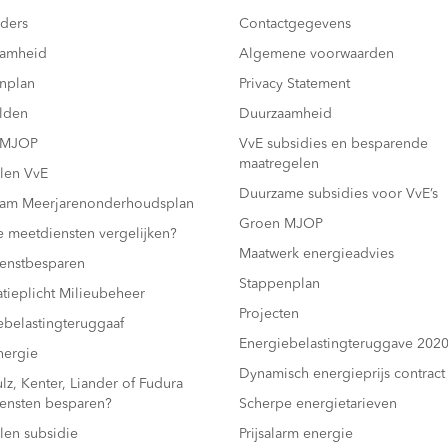
ders
Contactgegevens
aamheid
Algemene voorwaarden
nplan
Privacy Statement
lden
Duurzaamheid
 MJOP
VvE subsidies en besparende
maatregelen
len VvE
Duurzame subsidies voor VvE’s
am Meerjarenonderhoudsplan
Groen MJOP
e meetdiensten vergelijken?
Maatwerk energieadvies
enstbesparen
Stappenplan
atieplicht Milieubeheer
Projecten
ebelastingteruggaaf
Energiebelastingteruggave 202
ergie
Dynamisch energieprijs contract
z, Kenter, Liander of Fudura
ensten besparen?
Scherpe energietarieven
len subsidie
Prijsalarm energie