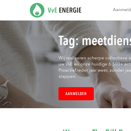
Aanmel
Tag:
meetdien
Wij realiseren scherpe collectieve 
uw VvE en onze huidige 6.500+ act
Proactief ieder jaar weer, zonder jaar
stappen.
AANMELDEN