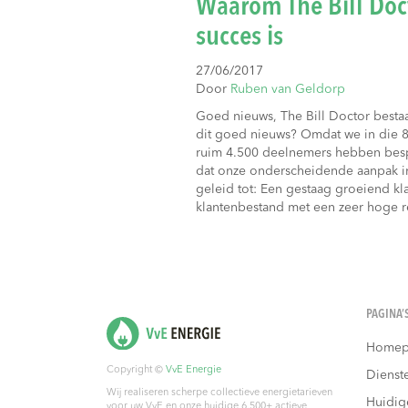
Waarom The Bill Doct
succes is
27/06/2017
Door
Ruben van Geldorp
Goed nieuws, The Bill Doctor besta
dit goed nieuws? Omdat we in die 8 
ruim 4.500 deelnemers hebben bes
dat onze onderscheidende aanpak i
geleid tot: Een gestaag groeiend k
klantenbestand met een zeer hoge 
PAGINA’
Homep
Copyright ©
VvE Energie
Dienst
Wij realiseren scherpe collectieve energietarieven
Huidig
voor uw VvE en onze huidige 6.500+ actieve