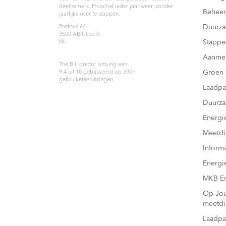
deelnemers. Proactief ieder jaar weer, zonder
Beheer
jaarlijks over te stappen.
Duurz
Postbus 64
3500 AB
Utrecht
Stappe
NL
Aanme
The Bill doctor
ontving een
Groen
9.4
uit
10
gebasseerd op
390
+
gebruikerservaringen.
Laadpa
Duurza
Energi
Meetdi
Inform
Energi
MKB En
Op Joul
meetdi
Laadpa