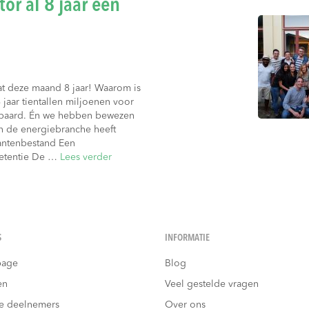
or al 8 jaar een
at deze maand 8 jaar! Waarom is
jaar tientallen miljoenen voor
paard. Én we hebben bewezen
n de energiebranche heeft
lantenbestand Een
retentie De …
Lees verder
S
INFORMATIE
age
Blog
en
Veel gestelde vragen
e deelnemers
Over ons