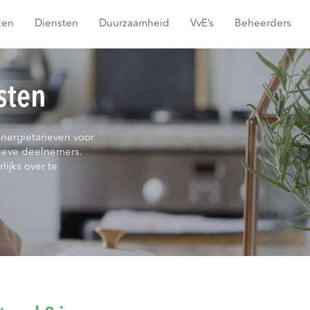
den
Diensten
Duurzaamheid
VvE’s
Beheerders
sten
energietarieven voor
ieve deelnemers.
lijks over te