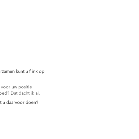
zamen kunt u flink op
 voor uw positie
oed? Dat dacht ik al.
et u daarvoor doen?