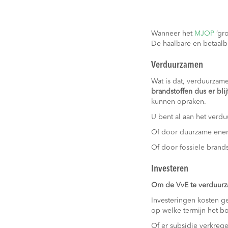
Wanneer het
MJOP
‘gr
De haalbare en betaalb
Verduurzamen
Wat is dat, verduurza
brandstoffen dus er blij
kunnen opraken.
U bent al aan het verd
Of door duurzame ener
Of door fossiele brands
Investeren
Om de VvE te verduurz
Investeringen kosten g
op welke termijn het b
Of er subsidie verkreg