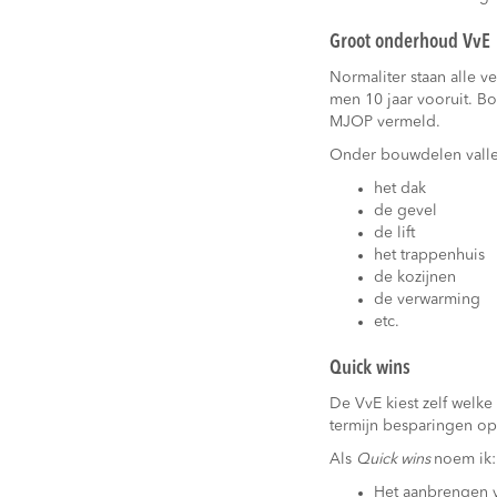
Groot onderhoud VvE
Normaliter staan alle 
men 10 jaar vooruit. B
MJOP vermeld.
Onder bouwdelen valle
het dak
de gevel
de lift
het trappenhuis
de kozijnen
de verwarming
etc.
Quick wins
De VvE kiest zelf wel
termijn besparingen o
Als
Quick wins
noem ik:
Het aanbrengen 