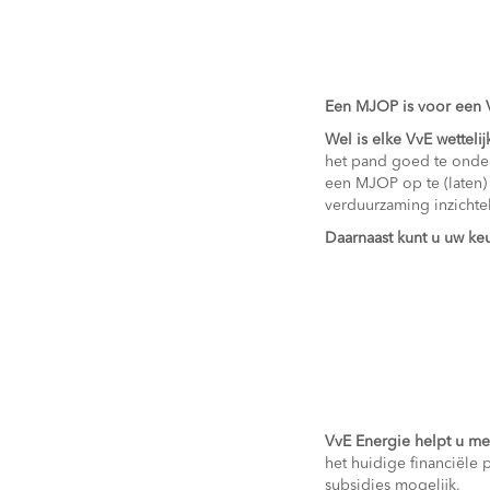
Een MJOP is voor een Vv
Wel is elke VvE wettel
het pand goed te onder
een MJOP op te (laten)
verduurzaming inzichtel
Daarnaast kunt u uw k
VvE Energie helpt u me
het huidige financiële 
subsidies mogelijk.