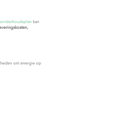
nonderhoudsplan
kan
everingskosten,
ijkheden om energie op