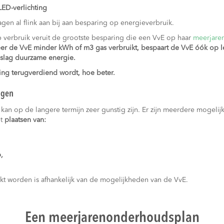
LED-verlichting
gen al flink aan bij aan besparing op energieverbruik.
p verbruik veruit de grootste besparing die een VvE op haar
meerjare
er de VvE minder kWh of m3 gas verbruikt, bespaart de VvE óók op l
slag duurzame energie.
ring terugverdiend wordt, hoe beter.
ngen
kan op de langere termijn zeer gunstig zijn. Er zijn meerdere mogel
et
plaatsen van:
,
t worden is afhankelijk van de mogelijkheden van de VvE.
Een meerjarenonderhoudsplan