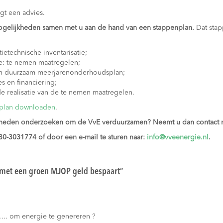
lgt een advies.
gelijkheden samen met u aan de hand van een stappenplan.
Dat stap
tietechnische inventarisatie;
e: te nemen maatregelen;
een duurzaam meerjarenonderhoudsplan;
es en financiering;
de realisatie van de te nemen maatregelen.
plan downloaden
.
kheden onderzoeken om de VvE verduurzamen? Neemt u dan contact 
30-3031774 of door een e-mail te sturen naar:
info@vveenergie.nl
.
met een groen MJOP geld bespaart
”
.. om energie te genereren ?