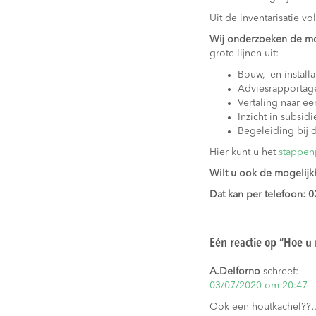
Uit de inventarisatie vo
Wij onderzoeken de mo
grote lijnen uit:
Bouw,- en installa
Adviesrapportag
Vertaling naar 
Inzicht in subsidi
Begeleiding bij 
Hier kunt u het
stappen
Wilt u ook de mogelij
Dat kan per telefoon: 0
Eén reactie op “
Hoe u 
A.Delforno
schreef:
03/07/2020 om 20:47
Ook een houtkachel??…