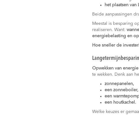
het plaatsen van 
Beide aanpassingen dra
Meestal is besparing o
realiseren. Want:
wanne
energiebelasting en op
Hoe sneller de investe
Langetermijnbespari
Opwekken van energie
te wekken. Denk aan h
zonnepanelen,
een zonneboiler,
een warmtepomp
een houtkachel.
Welke keuzes er gemaak