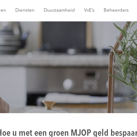
den
Diensten
Duurzaamheid
VvE’s
Beheerders
Hoe u met een groen MJOP geld bespaar