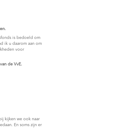
ten.
fonds is bedoeld om
aad ik u daarom aan om
ijkheden voor
 van de VvE.
ij kijken we ook naar
gedaan. En soms zijn er