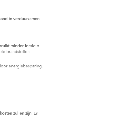
pand te verduurzamen
.
bruikt minder fossiele
ele brandstoffen
 door energiebesparing.
sten zullen zijn.
En