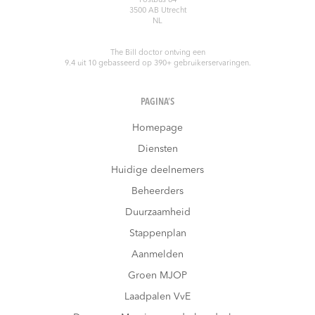
Postbus 64
3500 AB
Utrecht
NL
The Bill doctor
ontving een
9.4
uit
10
gebasseerd op
390
+ gebruikerservaringen.
PAGINA’S
Homepage
Diensten
Huidige deelnemers
Beheerders
Duurzaamheid
Stappenplan
Aanmelden
Groen MJOP
Laadpalen VvE