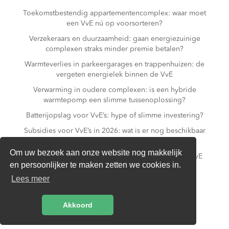
Toekomstbestendig appartementencomplex: waar moet
een VvE nú op voorsorteren?
Verzekeraars en duurzaamheid: gaan energiezuinige
complexen straks minder premie betalen?
Warmteverlies in parkeergarages en trappenhuizen: de
vergeten energielek binnen de VvE
Verwarming in oudere complexen: is een hybride
warmtepomp een slimme tussenoplossing?
Batterijopslag voor VvE’s: hype of slimme investering?
Subsidies voor VvE’s in 2026: wat is er nog beschikbaar
– en wat niet meer?
Om uw bezoek aan onze website nog makkelijk
Slim laden in parkeergarages: hoe voorkomt een VvE
en persoonlijker te maken zetten we cookies in.
overbelasting van de installatie?
Lees meer
Van gas naar all-electric: is dat realistisch voor een
appartementencomplex?
Akkoord