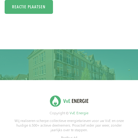
Copyright ©
VvE Energie
Wij realiseren scherpe collectieve energietarieven voor uw VvE en onze
huidige 6.500+ actieve deelnemers. Proactief ieder jaar weer, zonder
jaarlijks over te stappen.