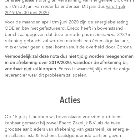
centrale gasaansluiting ter verwarming van het gehele blok van 1
juli t/m 30 juni van ieder kalenderjaar. Dit jaar dus
van: 1 juli
2019 t/m 30 juni 2020
.
Voor de maanden april t/m juni 2020 zijn de energiebelasting,
ODE en btw
niet
gefactureerd. Eneco heeft in bovenstaand
bericht aangegeven dat deze periode pas in
december 2020
in
rekening gebracht zal worden middels een éénmalige factuur,
mits er weer geen uitstel komt vanuit de overheid door Corona.
Vermoedelijk zal deze nota dus niet tijdig worden meegenomen
in de afrekening over 2019/2020, waardoor de afrekening bij
voorbaat
niet
zal kloppen.
Eneco is waarschijnlijk niet de enige
leverancier waar dit probleem zal spelen.
Acties
Op 15 juli j.l. hebben wij bovenstaand voorzien probleem
kenbaar gemaakt bij zowel Eneco Zakelijk B.V. als de twee
grootste aanbieders van afrekening van gezamenlijke energie-
installaties: ista & Techem. Laatstgenoemde partijen gaven