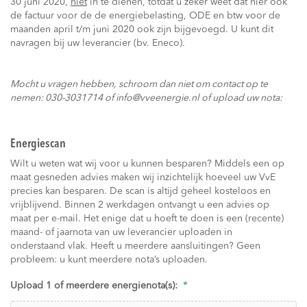
30 juni 2020,
niet
in te dienen, totdat u zeker weet dat hier ook
de factuur voor de de energiebelasting, ODE en btw voor de
maanden april t/m juni 2020 ook zijn bijgevoegd. U kunt dit
navragen bij uw leverancier (bv. Eneco).
Mocht u vragen hebben, schroom dan niet om contact op te
nemen: 030-3031714 of info@vveenergie.nl of upload uw nota:
Energiescan
Wilt u weten wat wij voor u kunnen besparen? Middels een op
maat gesneden advies maken wij inzichtelijk hoeveel uw VvE
precies kan besparen. De scan is altijd geheel kosteloos en
vrijblijvend. Binnen 2 werkdagen ontvangt u een advies op
maat per e-mail. Het enige dat u hoeft te doen is een (recente)
maand- of jaarnota van uw leverancier uploaden in
onderstaand vlak. Heeft u meerdere aansluitingen? Geen
probleem: u kunt meerdere nota’s uploaden.
Upload 1 of meerdere energienota(s):
*