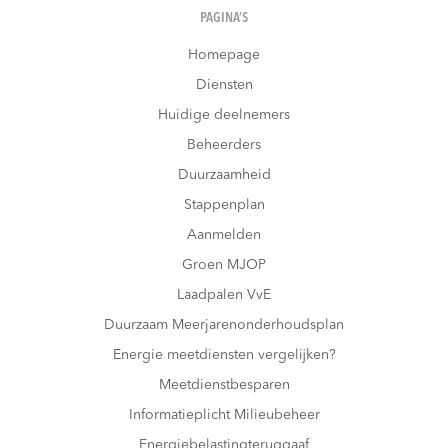
PAGINA’S
Homepage
Diensten
Huidige deelnemers
Beheerders
Duurzaamheid
Stappenplan
Aanmelden
Groen MJOP
Laadpalen VvE
Duurzaam Meerjarenonderhoudsplan
Energie meetdiensten vergelijken?
Meetdienstbesparen
Informatieplicht Milieubeheer
Energiebelastingteruggaaf