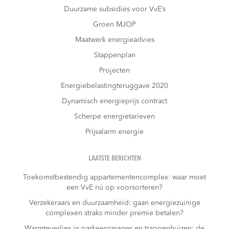
Duurzame subsidies voor VvE’s
Groen MJOP
Maatwerk energieadvies
Stappenplan
Projecten
Energiebelastingteruggave 2020
Dynamisch energieprijs contract
Scherpe energietarieven
Prijsalarm energie
LAATSTE BERICHTEN
Toekomstbestendig appartementencomplex: waar moet
een VvE nú op voorsorteren?
Verzekeraars en duurzaamheid: gaan energiezuinige
complexen straks minder premie betalen?
Warmteverlies in parkeergarages en trappenhuizen: de