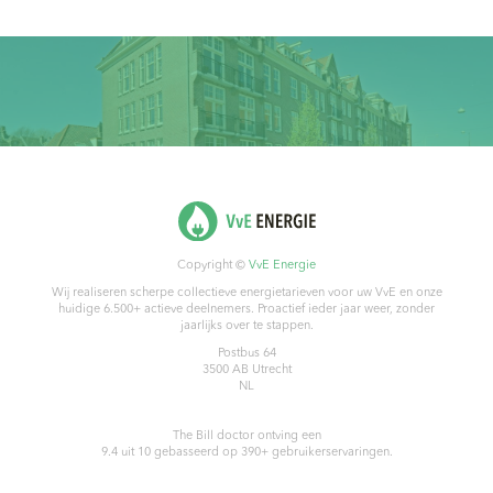
Copyright ©
VvE Energie
Wij realiseren scherpe collectieve energietarieven voor uw VvE en onze
huidige 6.500+ actieve deelnemers. Proactief ieder jaar weer, zonder
jaarlijks over te stappen.
Postbus 64
3500 AB
Utrecht
NL
The Bill doctor
ontving een
9.4
uit
10
gebasseerd op
390
+ gebruikerservaringen.