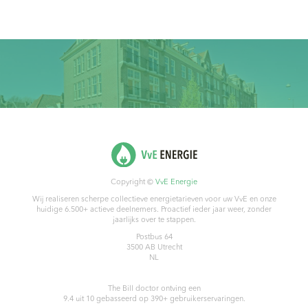
Copyright ©
VvE Energie
Wij realiseren scherpe collectieve energietarieven voor uw VvE en onze
huidige 6.500+ actieve deelnemers. Proactief ieder jaar weer, zonder
jaarlijks over te stappen.
Postbus 64
3500 AB
Utrecht
NL
The Bill doctor
ontving een
9.4
uit
10
gebasseerd op
390
+ gebruikerservaringen.