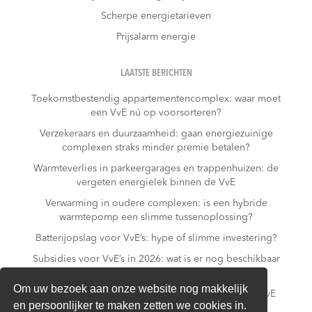
Scherpe energietarieven
Prijsalarm energie
LAATSTE BERICHTEN
Toekomstbestendig appartementencomplex: waar moet
een VvE nú op voorsorteren?
Verzekeraars en duurzaamheid: gaan energiezuinige
complexen straks minder premie betalen?
Warmteverlies in parkeergarages en trappenhuizen: de
vergeten energielek binnen de VvE
Verwarming in oudere complexen: is een hybride
warmtepomp een slimme tussenoplossing?
Batterijopslag voor VvE’s: hype of slimme investering?
Subsidies voor VvE’s in 2026: wat is er nog beschikbaar
– en wat niet meer?
Om uw bezoek aan onze website nog makkelijk
Slim laden in parkeergarages: hoe voorkomt een VvE
en persoonlijker te maken zetten we cookies in.
overbelasting van de installatie?