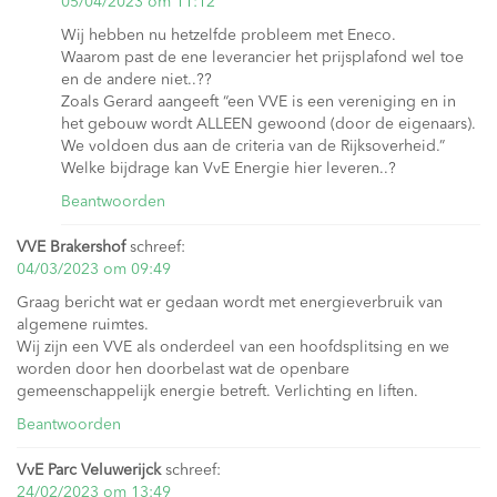
05/04/2023 om 11:12
Wij hebben nu hetzelfde probleem met Eneco.
Waarom past de ene leverancier het prijsplafond wel toe
en de andere niet..??
Zoals Gerard aangeeft “een VVE is een vereniging en in
het gebouw wordt ALLEEN gewoond (door de eigenaars).
We voldoen dus aan de criteria van de Rijksoverheid.”
Welke bijdrage kan VvE Energie hier leveren..?
Beantwoorden
VVE Brakershof
schreef:
04/03/2023 om 09:49
Graag bericht wat er gedaan wordt met energieverbruik van
algemene ruimtes.
Wij zijn een VVE als onderdeel van een hoofdsplitsing en we
worden door hen doorbelast wat de openbare
gemeenschappelijk energie betreft. Verlichting en liften.
Beantwoorden
VvE Parc Veluwerijck
schreef:
24/02/2023 om 13:49