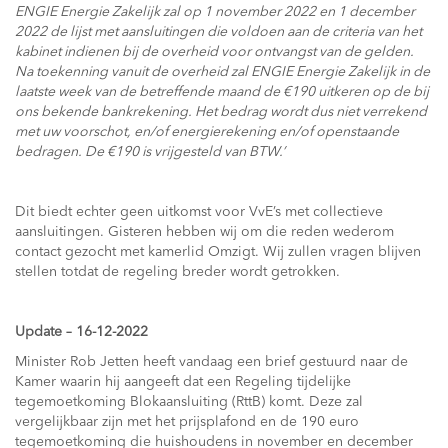
ENGIE Energie Zakelijk zal op 1 november 2022 en 1 december
2022 de lijst met aansluitingen die voldoen aan de criteria van het
kabinet indienen bij de overheid voor ontvangst van de gelden.
Na toekenning vanuit de overheid zal ENGIE Energie Zakelijk in de
laatste week van de betreffende maand de €190 uitkeren op de bij
ons bekende bankrekening. Het bedrag wordt dus niet verrekend
met uw voorschot, en/of energierekening en/of openstaande
bedragen. De €190 is vrijgesteld van BTW.’
Dit biedt echter geen uitkomst voor VvE’s met collectieve
aansluitingen. Gisteren hebben wij om die reden wederom
contact gezocht met kamerlid Omzigt. Wij zullen vragen blijven
stellen totdat de regeling breder wordt getrokken.
Update – 16-12-2022
Minister Rob Jetten heeft vandaag een brief gestuurd naar de
Kamer waarin hij aangeeft dat een Regeling tijdelijke
tegemoetkoming Blokaansluiting (RttB) komt. Deze zal
vergelijkbaar zijn met het prijsplafond en de 190 euro
tegemoetkoming die huishoudens in november en december