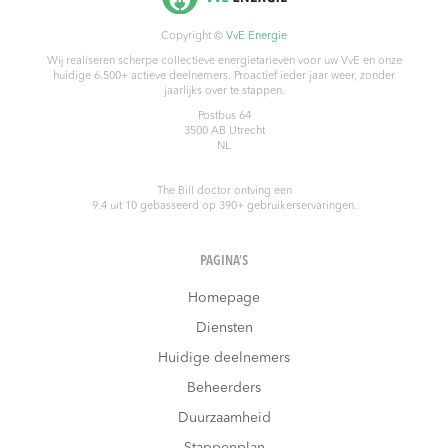
Copyright ©
VvE Energie
Wij realiseren scherpe collectieve energietarieven voor uw VvE en onze
huidige 6.500+ actieve deelnemers. Proactief ieder jaar weer, zonder
jaarlijks over te stappen.
Postbus 64
3500 AB
Utrecht
NL
The Bill doctor
ontving een
9.4
uit
10
gebasseerd op
390
+ gebruikerservaringen.
PAGINA’S
Homepage
Diensten
Huidige deelnemers
Beheerders
Duurzaamheid
Stappenplan