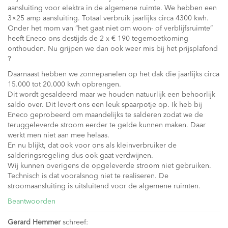
aansluiting voor elektra in de algemene ruimte. We hebben een
3×25 amp aansluiting. Totaal verbruik jaarlijks circa 4300 kwh.
Onder het mom van “het gaat niet om woon- of verblijfsruimte”
heeft Eneco ons destijds de 2 x € 190 tegemoetkoming
onthouden. Nu grijpen we dan ook weer mis bij het prijsplafond
?
Daarnaast hebben we zonnepanelen op het dak die jaarlijks circa
15.000 tot 20.000 kwh opbrengen.
Dit wordt gesaldeerd maar we houden natuurlijk een behoorlijk
saldo over. Dit levert ons een leuk spaarpotje op. Ik heb bij
Eneco geprobeerd om maandelijks te salderen zodat we de
teruggeleverde stroom eerder te gelde kunnen maken. Daar
werkt men niet aan mee helaas.
En nu blijkt, dat ook voor ons als kleinverbruiker de
salderingsregeling dus ook gaat verdwijnen.
Wij kunnen overigens de opgeleverde stroom niet gebruiken.
Technisch is dat vooralsnog niet te realiseren. De
stroomaansluiting is uitsluitend voor de algemene ruimten.
Beantwoorden
Gerard Hemmer
schreef: