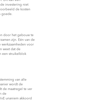
n. Dit kan een
de investering niet
jvoorbeeld de kosten
n goede.
gen door het gebouw te
rzamen zijn. Eén van de
de werkzaamheden voor
en weet dat de
 een struikelblok
stemming van alle
manier wordt de
t de maatregel te ver
an de
e VvE unaniem akkoord