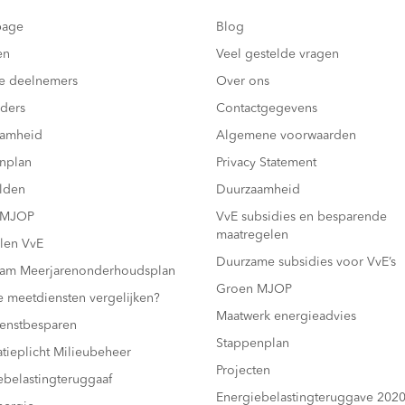
age
Blog
en
Veel gestelde vragen
e deelnemers
Over ons
ders
Contactgegevens
aamheid
Algemene voorwaarden
nplan
Privacy Statement
lden
Duurzaamheid
 MJOP
VvE subsidies en besparende
maatregelen
len VvE
Duurzame subsidies voor VvE’s
am Meerjarenonderhoudsplan
Groen MJOP
e meetdiensten vergelijken?
Maatwerk energieadvies
enstbesparen
Stappenplan
atieplicht Milieubeheer
Projecten
ebelastingteruggaaf
Energiebelastingteruggave 202