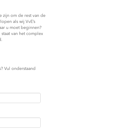
 zijn om de rest van de
open als wij VvE’s
waar u moet beginnen?
 staat van het complex
d.
s? Vul onderstaand