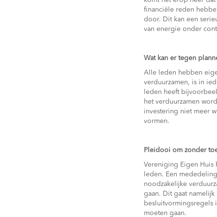
komt het erop neer dat 
financiële reden hebben
door. Dit kan een seri
van energie onder cont
Wat kan er tegen plann
Alle leden hebben eige
verduurzamen, is in ied
leden heeft bijvoorbe
het verduurzamen wordt 
investering niet meer 
vormen.
Pleidooi om zonder to
Vereniging Eigen Huis 
leden. Een mededeling
noodzakelijke verduurz
gaan. Dit gaat namelijk
besluitvormingsregels 
moeten gaan.