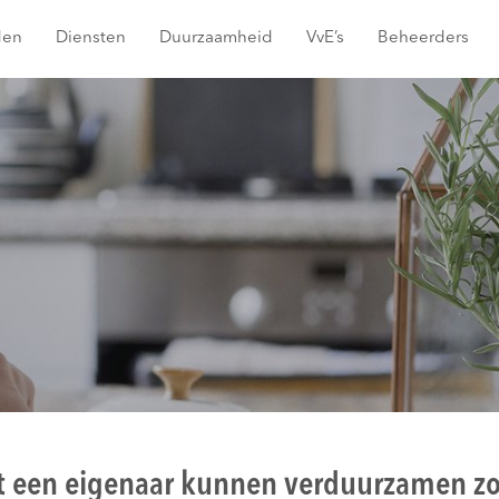
den
Diensten
Duurzaamheid
VvE’s
Beheerders
 een eigenaar kunnen verduurzamen z