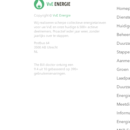
Homep
Copyright ©
VvE Energie
Dienst
Wij realiseren scherpe collectieve energietarieven
Huidig
voor uw VvE en onze huidige 6.500+ actieve
deelnemers. Proactief ieder jaar weer, zonder
Beheer
jaarlijks over te stappen.
Duurz
Postbus 64
3500 AB
Utrecht
Stappe
NL
Aanme
The Bill doctor
ontving een
Groen
9.4
uit
10
gebasseerd op
390
+
gebruikerservaringen.
Laadpa
Duurza
Energi
Meetdi
Inform
Energi