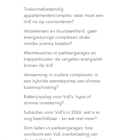
Toekomstbestendig
appartementencomplex: waar moet een
VvE nú op voorsorteren?
Verzekeraars en duurzaamheid: gaan
energiezuinige complexen straks
minder premie betalen?
Warmteverlies in parkeergarages en
trappenhuizen: de vergeten energielek
binnen de VvE
Verwarming in oudere complexen: is
een hybride warmtepomp een slimme
tussenoplossing?
Batterijopslag voor VvE’s: hype of
slimme investering?
Subsidies voor VvE’s in 2026: wat is er
nog beschikbaar – en wat niet meer?
Slim laden in parkeergarages: hoe
voorkomt een VvE overbelasting van
0