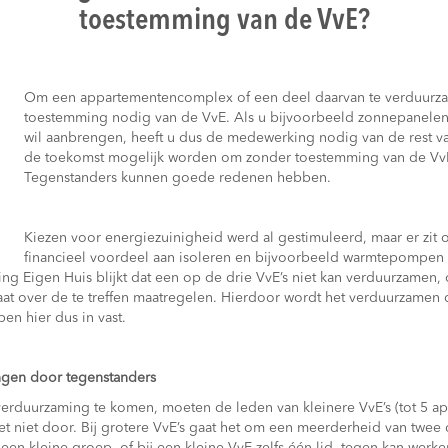
toestemming van de VvE?
Om een appartementencomplex of een deel daarvan te verduurza
toestemming nodig van de VvE. Als u bijvoorbeeld zonnepanelen w
wil aanbrengen, heeft u dus de medewerking nodig van de rest va
de toekomst mogelijk worden om zonder toestemming van de Vv
Tegenstanders kunnen goede redenen hebben.
Kiezen voor energiezuinigheid werd al gestimuleerd, maar er zit 
financieel voordeel aan isoleren en bijvoorbeeld warmtepompen
ng Eigen Huis blijkt dat een op de drie VvE’s niet kan verduurzamen,
at over de te treffen maatregelen. Hierdoor wordt het verduurzamen
pen hier dus in vast.
ngen door tegenstanders
verduurzaming te komen, moeten de leden van kleinere VvE’s (tot 5 
het niet door. Bij grotere VvE’s gaat het om een meerderheid van twee d