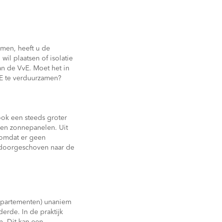
men, heeft u de
il plaatsen of isolatie
n de VvE. Moet het in
E te verduurzamen?
ook een steeds groter
 en zonnepanelen. Uit
 omdat er geen
 doorgeschoven naar de
appartementen) unaniem
erde. In de praktijk