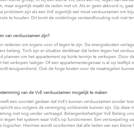
een kleine groep, of bij een kleine VvE zelfs één lid, tegen kan werke
, maar eigenlijk maakt de reden niet uit. Als er geen akkoord is, gaat 
eus probleem zijn als een VvE eigenlijk wel moet verduurzamen om bi
role te houden. Dit komt de onderlinge verstandhouding ook niet te
en van verduurzamen zijn?
n redenen om ergens voor of tegen te zijn. De energiekosten verla
ers belang. Toch zijn er situaties denkbaar dat leden tegen het verduu
eld plannen om het appartement op korte termijn te verkopen. Door 
het verkopen lastiger. Of een appartementeigenaar is al op leeftijd 
wordt terugverdiend. Ook de hoge kosten voor de maatregelen kunnen
estemming van de VvE verduurzamen mogelijk te maken
heeft een voorstel gedaan dat VvE’s kunnen verduurzamen zonder toe
splicht zou volgens de vereniging voldoende kunnen zijn. Op deze 
aming niet nog verder vertraagd. Belangenbehartiger VvE Belang vind
 in tegen het systeem waar VvE’s op functioneren. Een versoepeling v
is logischer. Hiermee wordt voorkomen dat alle leden van een klein