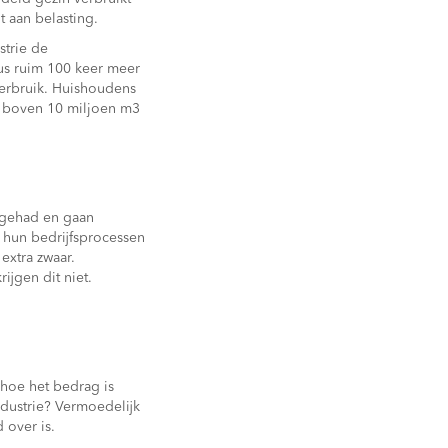
 aan belasting.
strie de
dus ruim 100 keer meer
verbruik. Huishoudens
e boven 10 miljoen m3
 gehad en gaan
 hun bedrijfsprocessen
extra zwaar.
jgen dit niet.
k hoe het bedrag is
dustrie? Vermoedelijk
 over is.