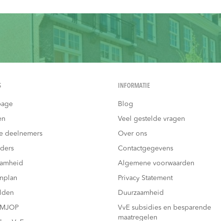
S
INFORMATIE
age
Blog
en
Veel gestelde vragen
e deelnemers
Over ons
ders
Contactgegevens
aamheid
Algemene voorwaarden
nplan
Privacy Statement
lden
Duurzaamheid
 MJOP
VvE subsidies en besparende
maatregelen