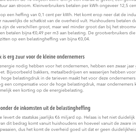
tuur aan stroom. Kleinverbruikers betalen per kWh ongeveer 12,5 cent
 op een heffing van 0,1 cent per kWh. Het komt erop neer dat de indu
r nauwelijks de schatkist van de overheid vult. Huishoudens betalen 
 zijn de verschillen groot, maar wel minder groot dan bij het stroom
n betalen bijna €0,49 per m3 aan belasting. De grootverbruikers di
zitten op een belastingheffing van bijna €0,04.
 is erg zuur voor de kleine ondernemers
energie nodig hebben voor het ondernemen, hebben een zwaar jaar
et. Bijvoorbeeld bakkers, metaalbedrijven en wasserijen hebben voor
 hoge belastingdruk in de tarieven maakt het voor deze ondernemers 
g een compensatie voor de hoge belastingdruk, maar ondernemers kri
melijk een korting op de energiebelasting.
zonder de inkomsten uit de belastingheffing
levert de staatskas jaarlijks €6 miljard op. Helaas is het niet duidelij
 dit bedrag komt vanuit huishoudens en hoeveel vanuit de zware in
opwaaien, dus het komt de overheid goed uit dat er geen duidelijkheid