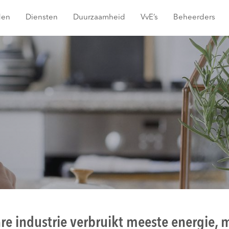
den
Diensten
Duurzaamheid
VvE’s
Beheerders
re industrie verbruikt meeste energie, 