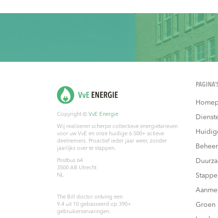
PAGINA’
Homep
Copyright ©
VvE Energie
Dienst
Wij realiseren scherpe collectieve energietarieven
Huidig
voor uw VvE en onze huidige 6.500+ actieve
deelnemers. Proactief ieder jaar weer, zonder
Beheer
jaarlijks over te stappen.
Duurz
Postbus 64
3500 AB
Utrecht
Stappe
NL
Aanme
The Bill doctor
ontving een
Groen
9.4
uit
10
gebasseerd op
390
+
gebruikerservaringen.