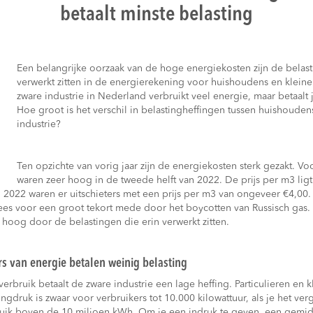
betaalt minste belasting
Een belangrijke oorzaak van de hoge energiekosten zijn de belas
verwerkt zitten in de energierekening voor huishoudens en klei
zware industrie in Nederland verbruikt veel energie, maar betaalt j
Hoe groot is het verschil in belastingheffingen tussen huishoude
industrie?
Ten opzichte van vorig jaar zijn de energiekosten sterk gezakt. Vo
waren zeer hoog in de tweede helft van 2022. De prijs per m3 li
In 2022 waren er uitschieters met een prijs per m3 van ongeveer €4,00.
ees voor een groot tekort mede door het boycotten van Russisch gas.
 hoog door de belastingen die erin verwerkt zitten.
rs van energie betalen weinig belasting
erbruik betaalt de zware industrie een lage heffing. Particulieren en
ngdruk is zwaar voor verbruikers tot 10.000 kilowattuur, als je het ver
ruik boven de 10 miljoen kWh. Om je een indruk te geven, een gemid