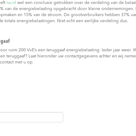
eeft
nu.nl
wel een conclusie getrokken over de verdeling van de belas
% van de energiebelasting opgebracht door kleine ondernemingen. Di
 opmaken en 15% van de stroom. De grootverbruikers hebben 37% van
 totale energiebelastingen. Niet echt een eerlijke verdeling dus.
ggaaf
voor ruim 200 VvE’s een teruggaaf energiebelasting. Ieder jaar weer. 
een teruggaaf? Laat hieronder uw contactgegevens achter en wij neme
contact met u op.