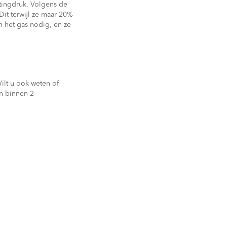
tingdruk. Volgens de
t terwijl ze maar 20%
 het gas nodig, en ze
Wilt u ook weten of
n binnen 2