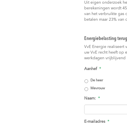
Uit eigen onderzoek h
berekeningen wordt 45
van het verbruikte gas
betalen maar 23% van de
Energiebelasting teru
VvE Energie realiseert 
uw VvE recht heeft op 
werkdagen vrijblijvend 
Aanhef
*
De heer
Mevrouw
Naam:
*
E-mailadres
*