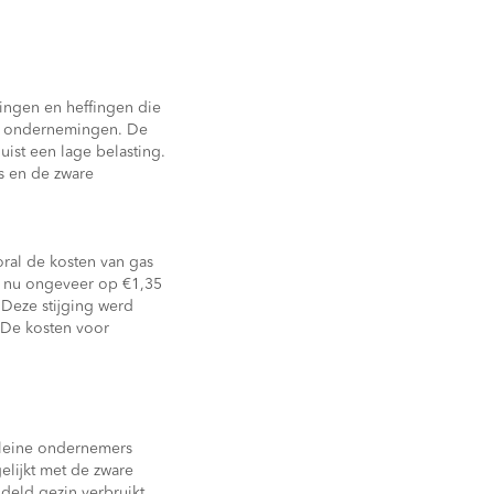
tingen en heffingen die
ne ondernemingen. De
uist een lage belasting.
ns en de zware
oral de kosten van gas
gt nu ongeveer op €1,35
 Deze stijging werd
 De kosten voor
 kleine ondernemers
gelijkt met de zware
deld gezin verbruikt