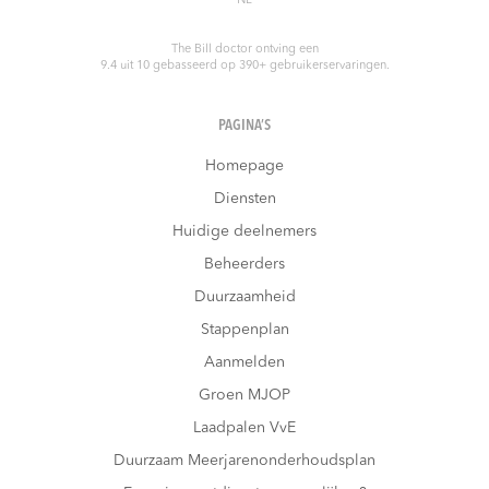
NL
The Bill doctor
ontving een
9.4
uit
10
gebasseerd op
390
+ gebruikerservaringen.
PAGINA’S
Homepage
Diensten
Huidige deelnemers
Beheerders
Duurzaamheid
Stappenplan
Aanmelden
Groen MJOP
Laadpalen VvE
Duurzaam Meerjarenonderhoudsplan