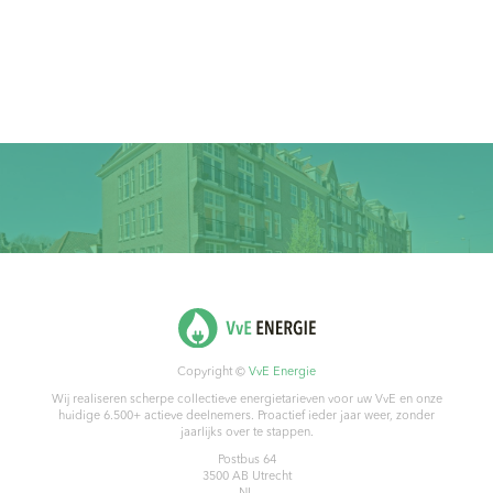
Copyright ©
VvE Energie
Wij realiseren scherpe collectieve energietarieven voor uw VvE en onze
huidige 6.500+ actieve deelnemers. Proactief ieder jaar weer, zonder
jaarlijks over te stappen.
Postbus 64
3500 AB
Utrecht