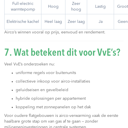
Full-electric
Zeer
Hoog
Lastig
Groot
warmtepomp
hoog
Elektrische kachel
Heel laag
Zeer laag
Ja
Geen
Airco’s winnen vooral op prijs, eenvoud en rendement.
7. Wat betekent dit voor VvE’s?
Veel VvE’s onderzoeken nu:
uniforme regels voor buitenunits
collectieve inkoop voor airco-installaties
geluidseisen en gevelbeleid
hybride oplossingen per appartement
koppeling met zonnepanelen op het dak
Voor oudere flatgebouwen is airco-verwarming vaak de eerste
haalbare grote stap om van gas af te gaan — zonder
miljoeneninvesteringen in centrale systemen.