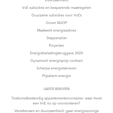
Duurzaamheid
VvE subsidies en besparende maatregelen
Duurzame subsidies voor VvE’s
Groen MJOP
Maatwerk energieadvies
Stappenplan
Projecten
Energiebelastingteruggave 2020
Dynamisch energieprijs contract
Scherpe energietarieven
Prijsalarm energie
LAATSTE BERICHTEN
Toekomstbestendig appartementencomplex: waar moet
een VvE nú op voorsorteren?
Verzekeraars en duurzaamheid: gaan energiezuinige