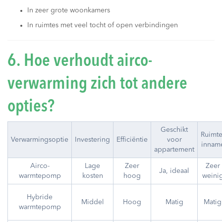
In zeer grote woonkamers
In ruimtes met veel tocht of open verbindingen
6. Hoe verhoudt airco-
verwarming zich tot andere
opties?
Geschikt
Ruimte
Verwarmingsoptie
Investering
Efficiëntie
voor
innam
appartement
Airco-
Lage
Zeer
Zeer
Ja, ideaal
warmtepomp
kosten
hoog
weini
Hybride
Middel
Hoog
Matig
Matig
warmtepomp