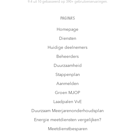
9.4
uit
10
gebasseerd op
390
+ gebruikerservaringen.
PAGINA’S
Homepage
Diensten
Huidige deelnemers
Beheerders
Duurzaamheid
Stappenplan
Aanmelden
Groen MJOP
Laadpalen VvE
Duurzaam Meerjarenonderhoudsplan
Energie meetdiensten vergelijken?
Meetdienstbesparen