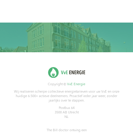
Copyright ©
VvE Energie
Wij realiseren scherpe collectieve energietarieven voor uw VvE en onze
huidige 6.500+ actieve deelnemers. Proactief ieder jaar weer, zonder
jaarlijks over te stappen.
Postbus 64
3500 AB
Utrecht
NL
The Bill doctor
ontving een