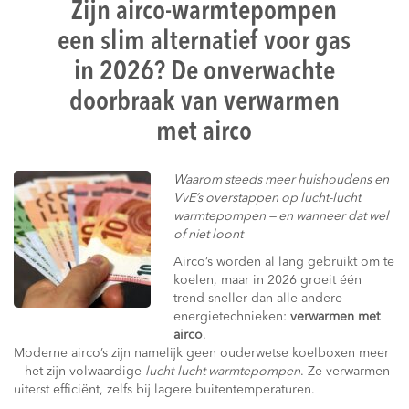
Zijn airco-warmtepompen
een slim alternatief voor gas
in 2026? De onverwachte
doorbraak van verwarmen
met airco
Waarom steeds meer huishoudens en
VvE’s overstappen op lucht-lucht
warmtepompen — en wanneer dat wel
of niet loont
Airco’s worden al lang gebruikt om te
koelen, maar in 2026 groeit één
trend sneller dan alle andere
energietechnieken:
verwarmen met
airco
.
Moderne airco’s zijn namelijk geen ouderwetse koelboxen meer
— het zijn volwaardige
lucht-lucht warmtepompen
. Ze verwarmen
uiterst efficiënt, zelfs bij lagere buitentemperaturen.