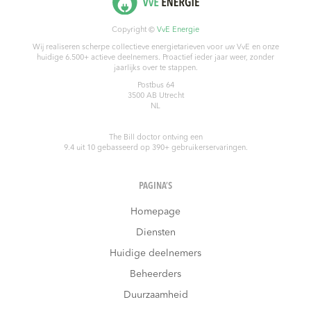
Copyright ©
VvE Energie
Wij realiseren scherpe collectieve energietarieven voor uw VvE en onze
huidige 6.500+ actieve deelnemers. Proactief ieder jaar weer, zonder
jaarlijks over te stappen.
Postbus 64
3500 AB
Utrecht
NL
The Bill doctor
ontving een
9.4
uit
10
gebasseerd op
390
+ gebruikerservaringen.
PAGINA’S
Homepage
Diensten
Huidige deelnemers
Beheerders
Duurzaamheid