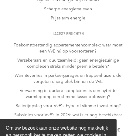
Scherpe energietarieven
Prijsalarm energie
LAATSTE BERICHTEN
Toekomstbestendig appartementencomplex: waar moet
een VvE nú op voorsorteren?
Verzekeraars en duurzaamheid: gaan energiezuinige
complexen straks minder premie betalen?
Warmteverlies in parkeergarages en trappenhuizen: de
vergeten energielek binnen de VvE
Verwarming in oudere complexen: is een hybride
warmtepomp een slimme tussenoplossing?
Batterijopslag voor VvE’s: hype of slimme investering?
Subsidies voor VvE’s in 2026: wat is er nog beschikbaar
– en wat niet meer?
Om uw bezoek aan onze website nog makkelijk
Slim laden in parkeergarages: hoe voorkomt een VvE
en persoonlijker te maken zetten we cookies in.