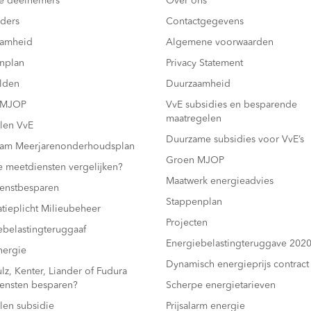
e deelnemers
Over ons
ders
Contactgegevens
aamheid
Algemene voorwaarden
nplan
Privacy Statement
lden
Duurzaamheid
 MJOP
VvE subsidies en besparende
maatregelen
len VvE
Duurzame subsidies voor VvE’s
am Meerjarenonderhoudsplan
Groen MJOP
e meetdiensten vergelijken?
Maatwerk energieadvies
enstbesparen
Stappenplan
atieplicht Milieubeheer
Projecten
ebelastingteruggaaf
Energiebelastingteruggave 202
ergie
Dynamisch energieprijs contract
z, Kenter, Liander of Fudura
ensten besparen?
Scherpe energietarieven
len subsidie
Prijsalarm energie