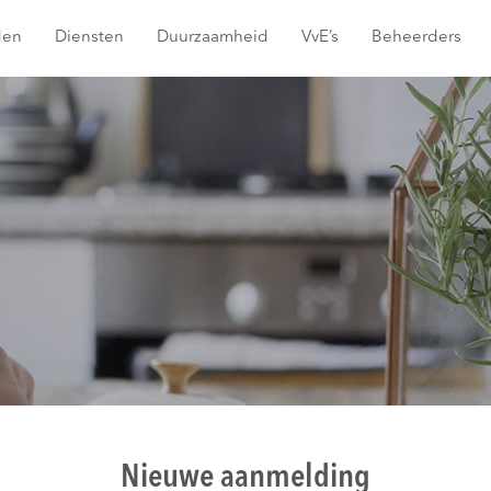
den
Diensten
Duurzaamheid
VvE’s
Beheerders
Nieuwe aanmelding