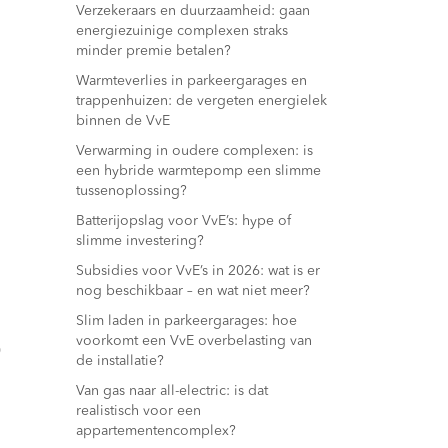
Verzekeraars en duurzaamheid: gaan
energiezuinige complexen straks
minder premie betalen?
Warmteverlies in parkeergarages en
trappenhuizen: de vergeten energielek
binnen de VvE
Verwarming in oudere complexen: is
een hybride warmtepomp een slimme
tussenoplossing?
Batterijopslag voor VvE’s: hype of
slimme investering?
Subsidies voor VvE’s in 2026: wat is er
nog beschikbaar – en wat niet meer?
Slim laden in parkeergarages: hoe
voorkomt een VvE overbelasting van
0
de installatie?
Van gas naar all-electric: is dat
realistisch voor een
appartementencomplex?