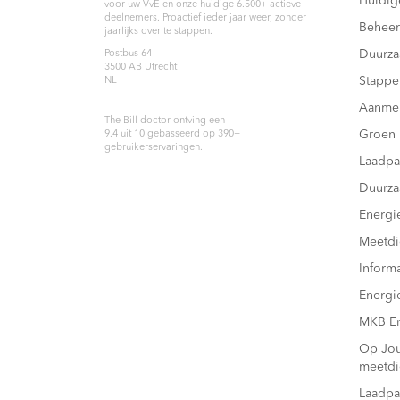
Huidig
voor uw VvE en onze huidige 6.500+ actieve
deelnemers. Proactief ieder jaar weer, zonder
Beheer
jaarlijks over te stappen.
Duurz
Postbus 64
3500 AB
Utrecht
Stappe
NL
Aanme
The Bill doctor
ontving een
Groen
9.4
uit
10
gebasseerd op
390
+
gebruikerservaringen.
Laadpa
Duurza
Energi
Meetdi
Inform
Energi
MKB En
Op Joul
meetdi
Laadpa