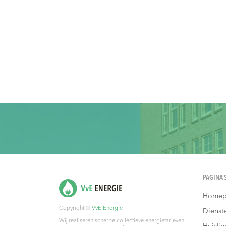
PAGINA’
Homep
Copyright ©
VvE Energie
Dienst
Wij realiseren scherpe collectieve energietarieven