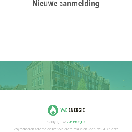
Nieuwe aanmelding
Copyright ©
VvE Energie
Wij realiseren scherpe collectieve energietarieven voor uw VvE en onze