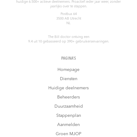
huidige 6.500+ actieve deelnemers. Proactief ieder jaar weer, zonder
jaarlijks over te stappen.
Postbus 64
3500 AB
Utrecht
NL
The Bill doctor
ontving een
9.4
uit
10
gebasseerd op
390
+ gebruikerservaringen.
PAGINA’S
Homepage
Diensten
Huidige deelnemers
Beheerders
Duurzaamheid
Stappenplan
Aanmelden
Groen MJOP