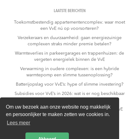
LAATSTE BERICHTEN
Toekomstbestendig appartementencomplex: waar moet
een VvE nú op voorsorteren?
Verzekeraars en duurzaamheid: gaan energiezuinige
complexen straks minder premie betalen?
Warmteverlies in parkeergarages en trappenhuizen: de
vergeten energielek binnen de VvE
Verwarming in oudere complexen: is een hybride
warmtepomp een slimme tussenoplossing?
Batterijopslag voor VvE’s: hype of slimme investering?
Subsidies voor VvE’s in 2026: wat is er nog beschikbaar
– en wat niet meer?
Om uw bezoek aan onze website nog makkelijk
Slim laden in parkeergarages: hoe voorkomt een VvE
en persoonlijker te maken zetten we cookies in.
overbelasting van de installatie?
Lees meer
Van gas naar all-electric: is dat realistisch voor een
appartementencomplex?
Akkoord