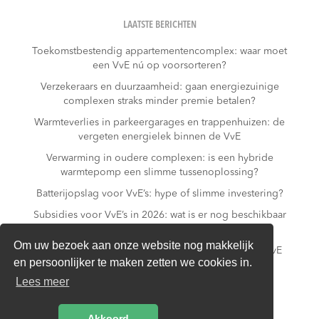
LAATSTE BERICHTEN
Toekomstbestendig appartementencomplex: waar moet
een VvE nú op voorsorteren?
Verzekeraars en duurzaamheid: gaan energiezuinige
complexen straks minder premie betalen?
Warmteverlies in parkeergarages en trappenhuizen: de
vergeten energielek binnen de VvE
Verwarming in oudere complexen: is een hybride
warmtepomp een slimme tussenoplossing?
Batterijopslag voor VvE’s: hype of slimme investering?
Subsidies voor VvE’s in 2026: wat is er nog beschikbaar
– en wat niet meer?
Om uw bezoek aan onze website nog makkelijk
Slim laden in parkeergarages: hoe voorkomt een VvE
en persoonlijker te maken zetten we cookies in.
overbelasting van de installatie?
Lees meer
Van gas naar all-electric: is dat realistisch voor een
appartementencomplex?
Akkoord