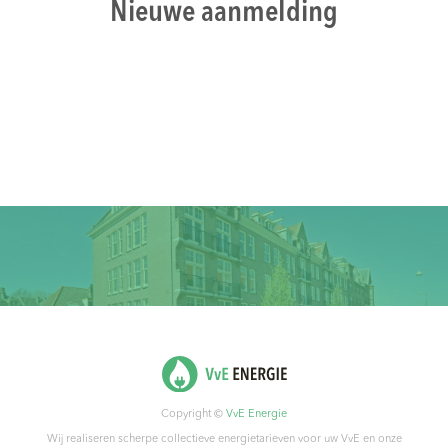
Nieuwe aanmelding
Copyright ©
VvE Energie
Wij realiseren scherpe collectieve energietarieven voor uw VvE en onze