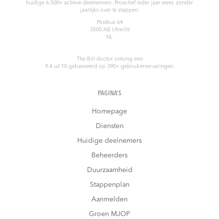
huidige 6.500+ actieve deelnemers. Proactief ieder jaar weer, zonder
jaarlijks over te stappen.
Postbus 64
3500 AB
Utrecht
NL
The Bill doctor
ontving een
9.4
uit
10
gebasseerd op
390
+ gebruikerservaringen.
PAGINA’S
Homepage
Diensten
Huidige deelnemers
Beheerders
Duurzaamheid
Stappenplan
Aanmelden
Groen MJOP