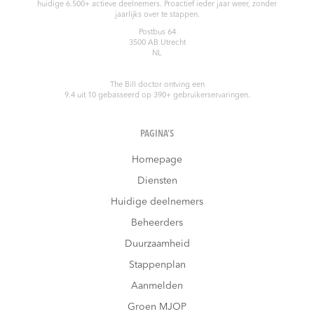
huidige 6.500+ actieve deelnemers. Proactief ieder jaar weer, zonder
jaarlijks over te stappen.
Postbus 64
3500 AB
Utrecht
NL
The Bill doctor
ontving een
9.4
uit
10
gebasseerd op
390
+ gebruikerservaringen.
PAGINA’S
Homepage
Diensten
Huidige deelnemers
Beheerders
Duurzaamheid
Stappenplan
Aanmelden
Groen MJOP