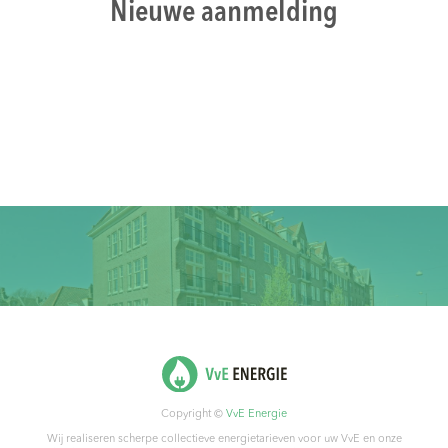
Nieuwe aanmelding
Copyright ©
VvE Energie
Wij realiseren scherpe collectieve energietarieven voor uw VvE en onze