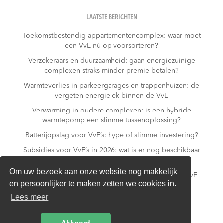
LAATSTE BERICHTEN
Toekomstbestendig appartementencomplex: waar moet
een VvE nú op voorsorteren?
Verzekeraars en duurzaamheid: gaan energiezuinige
complexen straks minder premie betalen?
Warmteverlies in parkeergarages en trappenhuizen: de
vergeten energielek binnen de VvE
Verwarming in oudere complexen: is een hybride
warmtepomp een slimme tussenoplossing?
Batterijopslag voor VvE’s: hype of slimme investering?
Subsidies voor VvE’s in 2026: wat is er nog beschikbaar
– en wat niet meer?
Om uw bezoek aan onze website nog makkelijk
Slim laden in parkeergarages: hoe voorkomt een VvE
en persoonlijker te maken zetten we cookies in.
overbelasting van de installatie?
Lees meer
Van gas naar all-electric: is dat realistisch voor een
appartementencomplex?
Akkoord