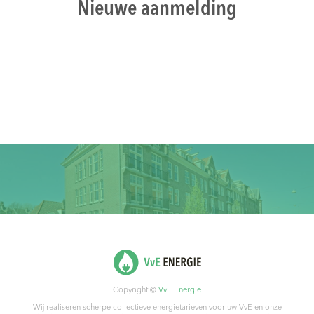
Nieuwe aanmelding
Copyright ©
VvE Energie
Wij realiseren scherpe collectieve energietarieven voor uw VvE en onze