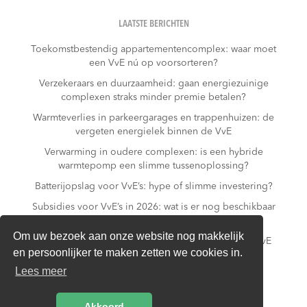
LAATSTE BERICHTEN
Toekomstbestendig appartementencomplex: waar moet
een VvE nú op voorsorteren?
Verzekeraars en duurzaamheid: gaan energiezuinige
complexen straks minder premie betalen?
Warmteverlies in parkeergarages en trappenhuizen: de
vergeten energielek binnen de VvE
Verwarming in oudere complexen: is een hybride
warmtepomp een slimme tussenoplossing?
Batterijopslag voor VvE’s: hype of slimme investering?
Subsidies voor VvE’s in 2026: wat is er nog beschikbaar
– en wat niet meer?
Om uw bezoek aan onze website nog makkelijk
Slim laden in parkeergarages: hoe voorkomt een VvE
en persoonlijker te maken zetten we cookies in.
overbelasting van de installatie?
Lees meer
Van gas naar all-electric: is dat realistisch voor een
appartementencomplex?
Akkoord