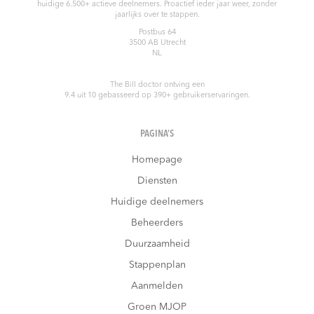
huidige 6.500+ actieve deelnemers. Proactief ieder jaar weer, zonder
jaarlijks over te stappen.
Postbus 64
3500 AB
Utrecht
NL
The Bill doctor
ontving een
9.4
uit
10
gebasseerd op
390
+ gebruikerservaringen.
PAGINA’S
Homepage
Diensten
Huidige deelnemers
Beheerders
Duurzaamheid
Stappenplan
Aanmelden
Groen MJOP