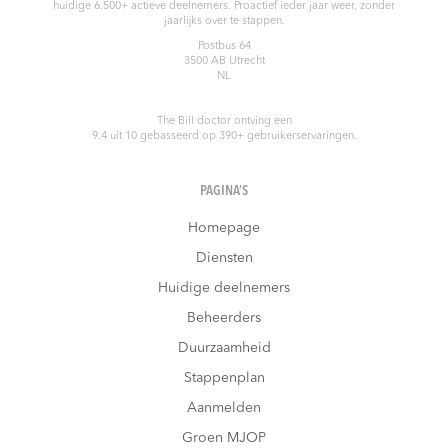
huidige 6.500+ actieve deelnemers. Proactief ieder jaar weer, zonder
jaarlijks over te stappen.
Postbus 64
3500 AB
Utrecht
NL
The Bill doctor
ontving een
9.4
uit
10
gebasseerd op
390
+ gebruikerservaringen.
PAGINA’S
Homepage
Diensten
Huidige deelnemers
Beheerders
Duurzaamheid
Stappenplan
Aanmelden
Groen MJOP