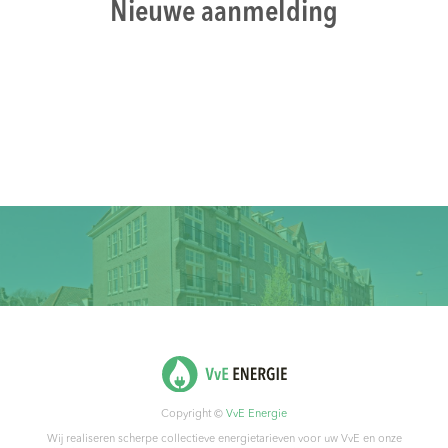
Nieuwe aanmelding
Copyright ©
VvE Energie
Wij realiseren scherpe collectieve energietarieven voor uw VvE en onze