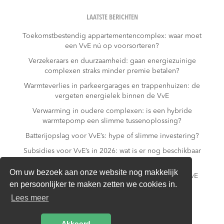
LAATSTE BERICHTEN
Toekomstbestendig appartementencomplex: waar moet
een VvE nú op voorsorteren?
Verzekeraars en duurzaamheid: gaan energiezuinige
complexen straks minder premie betalen?
Warmteverlies in parkeergarages en trappenhuizen: de
vergeten energielek binnen de VvE
Verwarming in oudere complexen: is een hybride
warmtepomp een slimme tussenoplossing?
Batterijopslag voor VvE’s: hype of slimme investering?
Subsidies voor VvE’s in 2026: wat is er nog beschikbaar
– en wat niet meer?
Om uw bezoek aan onze website nog makkelijk
Slim laden in parkeergarages: hoe voorkomt een VvE
en persoonlijker te maken zetten we cookies in.
overbelasting van de installatie?
Lees meer
Van gas naar all-electric: is dat realistisch voor een
appartementencomplex?
Akkoord