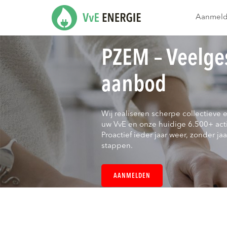
Aanmel
PZEM – Veelge
aanbod
Wij realiseren scherpe collectieve 
uw VvE en onze huidige 6.500+ act
Proactief ieder jaar weer, zonder jaar
stappen.
AANMELDEN