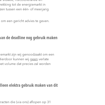
 situatie, risicotolerantie en
rekking tot de energiemarkt in
zen tussen een één- of meerjarig
k om een gericht advies te geven.
 van de deadline nog gebruik maken
giemarkt zijn wij genoodzaakt om een
 Hierdoor kunnen wij
geen
verlate
het volume dat precies zal worden
alleen elektra gebruik maken van dit
racten die (via ons) aflopen op 31