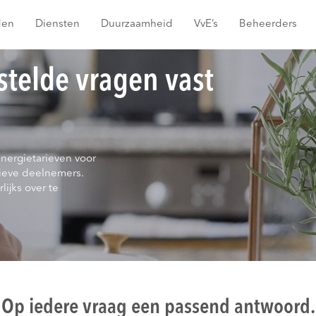
den
Diensten
Duurzaamheid
VvE’s
Beheerders
stelde vragen vast
energietarieven voor
ieve deelnemers.
lijks over te
Op iedere vraag een passend antwoord.