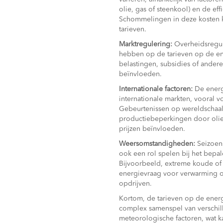
olie, gas of steenkool) en de eff
Schommelingen in deze kosten k
tarieven.
Marktregulering:
Overheidsregul
hebben op de tarieven op de en
belastingen, subsidies of ander
beïnvloeden.
Internationale factoren:
De energ
internationale markten, vooral v
Gebeurtenissen op wereldschaal
productiebeperkingen door oli
prijzen beïnvloeden.
Weersomstandigheden:
Seizoen
ook een rol spelen bij het bepal
Bijvoorbeeld, extreme koude of 
energievraag voor verwarming of
opdrijven.
Kortom, de tarieven op de energi
complex samenspel van verschil
meteorologische factoren, wat kan