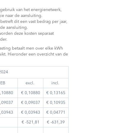
gebruik van het energienetwerk,
gie naar de aansluiting.
 betreft dit een vast bedrag per jaar,
 de aansluiting.
 worden deze kosten separaat
der.
sting betaalt men over elke kWh
ikt. Hieronder een overzicht van de
2024
EB
excl.
incl.
0,10880
€ 0,10880
€ 0,13165
0,09037
€ 0,09037
€ 0,10935
0,03943
€ 0,03943
€ 0,04771
€ -521,81
€ -631,39