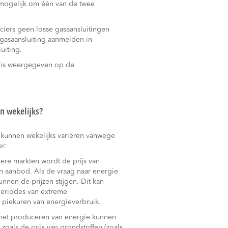
 mogelijk om één van de twee
ciers geen losse gasaansluitingen
gasaansluiting aanmelden in
uiting.
g is weergegeven op de
n wekelijks?
 kunnen wekelijks variëren vanwege
r:
dere markten wordt de prijs van
n aanbod. Als de vraag naar energie
unnen de prijzen stijgen. Dit kan
periodes van extreme
 piekuren van energieverbruik.
het produceren van energie kunnen
n zoals de prijs van grondstoffen (zoals