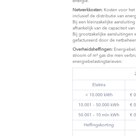
energie.
Netwerkkosten:
Kosten voor het 
inclusief de distributie van ener
Bij een kleinzakelijke aansluiting
afhankelijk van de capaciteit van
Bij grootzakelijke aansluitingen
gefactureerd door de netbeheer
Overheidsheffingen:
Energiebela
stroom of m³ gas die men verbru
energiebelastingtarieven:
Elektra
< 10.000 kWh
€ 
10.001 – 50.000 kWh
€ 
50.001 – 10 mln kWh
€ 
Heffingskorting