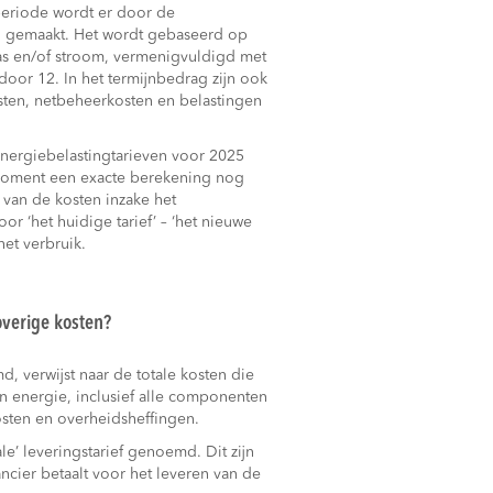
periode wordt er door de
ng gemaakt. Het wordt gebaseerd op
gas en/of stroom, vermenigvuldigd met
door 12. In het termijnbedrag zijn ook
osten, netbeheerkosten en belastingen
ergiebelastingtarieven voor 2025
 moment een exacte berekening nog
g van de kosten inzake het
oor ‘het huidige tarief’ – ‘het nieuwe
het verbruik.
 overige kosten?
md, verwijst naar de totale kosten die
an energie, inclusief alle componenten
osten en overheidsheffingen.
le’ leveringstarief genoemd. Dit zijn
ncier betaalt voor het leveren van de