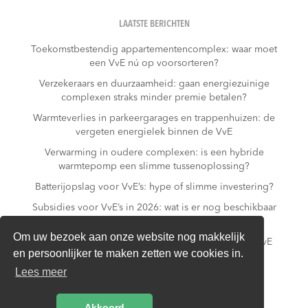
LAATSTE BERICHTEN
Toekomstbestendig appartementencomplex: waar moet
een VvE nú op voorsorteren?
Verzekeraars en duurzaamheid: gaan energiezuinige
complexen straks minder premie betalen?
Warmteverlies in parkeergarages en trappenhuizen: de
vergeten energielek binnen de VvE
Verwarming in oudere complexen: is een hybride
warmtepomp een slimme tussenoplossing?
Batterijopslag voor VvE’s: hype of slimme investering?
Subsidies voor VvE’s in 2026: wat is er nog beschikbaar
– en wat niet meer?
Om uw bezoek aan onze website nog makkelijk
Slim laden in parkeergarages: hoe voorkomt een VvE
en persoonlijker te maken zetten we cookies in.
overbelasting van de installatie?
Lees meer
Van gas naar all-electric: is dat realistisch voor een
appartementencomplex?
Akkoord