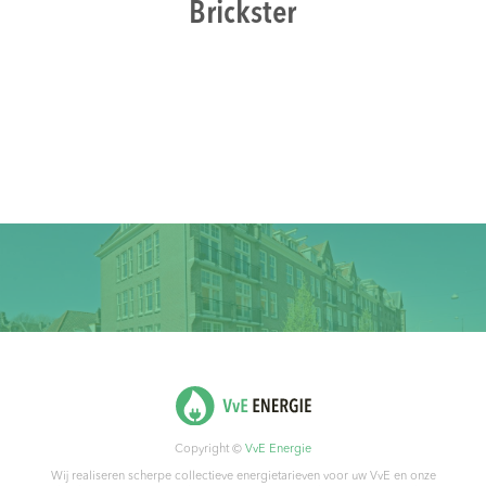
Brickster
Copyright ©
VvE Energie
Wij realiseren scherpe collectieve energietarieven voor uw VvE en onze