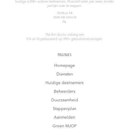
huidige 6.500+ actieve deelnemers. Proactief ieder jaar weer, zonder
jaarlijks over te stappen.
Postbus 64
3500 AB
Utrecht
NL
The Bill doctor
ontving een
9.4
uit
10
gebasseerd op
390
+ gebruikerservaringen.
PAGINA’S
Homepage
Diensten
Huidige deelnemers
Beheerders
Duurzaamheid
Stappenplan
Aanmelden
Groen MJOP