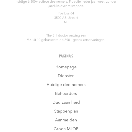
huidige 6.500+ actieve deelnemers. Proactief ieder jaar weer, zonder
jaarlijks over te stappen.
Postbus 64
3500 AB
Utrecht
NL
The Bill doctor
ontving een
9.4
uit
10
gebasseerd op
390
+ gebruikerservaringen.
PAGINA’S
Homepage
Diensten
Huidige deelnemers
Beheerders
Duurzaamheid
Stappenplan
Aanmelden
Groen MJOP