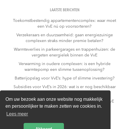
LAATSTE BERICHTEN
Toekomstbestendig appartementencomplex: waar moet
een VvE nú op voorsorteren?
Verzekeraars en duurzaamheid: gaan energiezuinige
complexen straks minder premie betalen?
Warmteverlies in parkeergarages en trappenhuizen: de
vergeten energielek binnen de VvE
Verwarming in oudere complexen: is een hybride
warmtepomp een slimme tussenoplossing?
Batterijopslag voor VvE’s: hype of slimme investering?
Subsidies voor VvE’s in 2026: wat is er nog beschikbaar
– en wat niet meer?
Om uw bezoek aan onze website nog makkelijk
Slim laden in parkeergarages: hoe voorkomt een VvE
en persoonlijker te maken zetten we cookies in.
overbelasting van de installatie?
Lees meer
Van gas naar all-electric: is dat realistisch voor een
appartementencomplex?
Akkoord