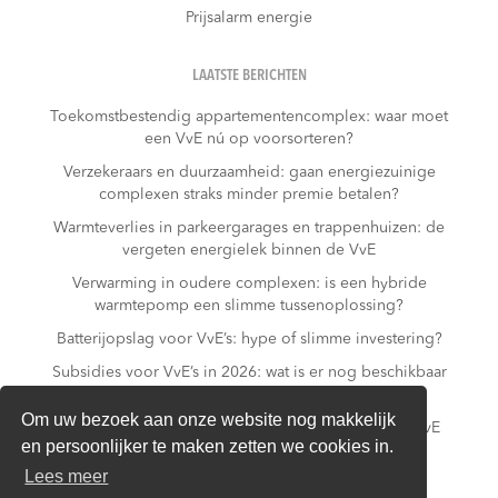
Prijsalarm energie
LAATSTE BERICHTEN
Toekomstbestendig appartementencomplex: waar moet
een VvE nú op voorsorteren?
Verzekeraars en duurzaamheid: gaan energiezuinige
complexen straks minder premie betalen?
Warmteverlies in parkeergarages en trappenhuizen: de
vergeten energielek binnen de VvE
Verwarming in oudere complexen: is een hybride
warmtepomp een slimme tussenoplossing?
Batterijopslag voor VvE’s: hype of slimme investering?
Subsidies voor VvE’s in 2026: wat is er nog beschikbaar
– en wat niet meer?
Om uw bezoek aan onze website nog makkelijk
Slim laden in parkeergarages: hoe voorkomt een VvE
en persoonlijker te maken zetten we cookies in.
overbelasting van de installatie?
Lees meer
Van gas naar all-electric: is dat realistisch voor een