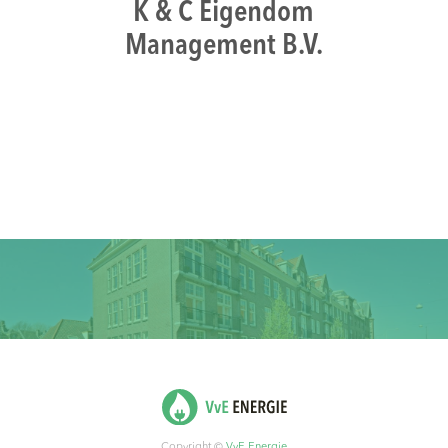
K & C Eigendom
Management B.V.
Copyright ©
VvE Energie