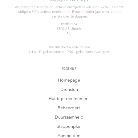
Wij realiseren scherpe collectieve energietarieven voor uw VvE en onze
huidige 6.500+ actieve deelnemers. Proactief ieder jaar weer, zonder
jaarlijks over te stappen.
Postbus 64
3500 AB
Utrecht
NL
The Bill doctor
ontving een
9.4
uit
10
gebasseerd op
390
+ gebruikerservaringen.
PAGINA’S
Homepage
Diensten
Huidige deelnemers
Beheerders
Duurzaamheid
Stappenplan
Aanmelden