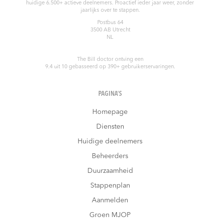
huidige 6.500+ actieve deelnemers. Proactief ieder jaar weer, zonder
jaarlijks over te stappen.
Postbus 64
3500 AB
Utrecht
NL
The Bill doctor
ontving een
9.4
uit
10
gebasseerd op
390
+ gebruikerservaringen.
PAGINA’S
Homepage
Diensten
Huidige deelnemers
Beheerders
Duurzaamheid
Stappenplan
Aanmelden
Groen MJOP