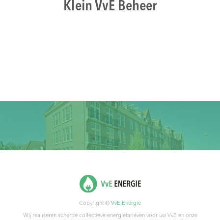
Klein VvE Beheer
Copyright ©
VvE Energie
Wij realiseren scherpe collectieve energietarieven voor uw VvE en onze