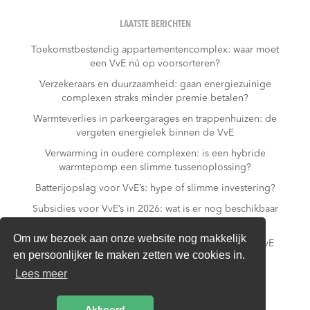
LAATSTE BERICHTEN
Toekomstbestendig appartementencomplex: waar moet
een VvE nú op voorsorteren?
Verzekeraars en duurzaamheid: gaan energiezuinige
complexen straks minder premie betalen?
Warmteverlies in parkeergarages en trappenhuizen: de
vergeten energielek binnen de VvE
Verwarming in oudere complexen: is een hybride
warmtepomp een slimme tussenoplossing?
Batterijopslag voor VvE’s: hype of slimme investering?
Subsidies voor VvE’s in 2026: wat is er nog beschikbaar
– en wat niet meer?
Om uw bezoek aan onze website nog makkelijk
Slim laden in parkeergarages: hoe voorkomt een VvE
en persoonlijker te maken zetten we cookies in.
overbelasting van de installatie?
Lees meer
Van gas naar all-electric: is dat realistisch voor een
appartementencomplex?
Akkoord