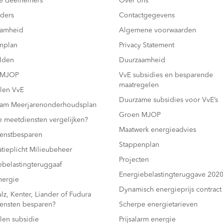
e deelnemers
Over ons
ders
Contactgegevens
aamheid
Algemene voorwaarden
nplan
Privacy Statement
lden
Duurzaamheid
 MJOP
VvE subsidies en besparende
maatregelen
len VvE
Duurzame subsidies voor VvE’s
am Meerjarenonderhoudsplan
Groen MJOP
e meetdiensten vergelijken?
Maatwerk energieadvies
enstbesparen
Stappenplan
atieplicht Milieubeheer
Projecten
ebelastingteruggaaf
Energiebelastingteruggave 202
ergie
Dynamisch energieprijs contract
z, Kenter, Liander of Fudura
ensten besparen?
Scherpe energietarieven
len subsidie
Prijsalarm energie