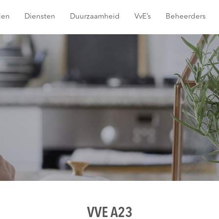
den
Diensten
Duurzaamheid
VvE’s
Beheerders
VVE A23