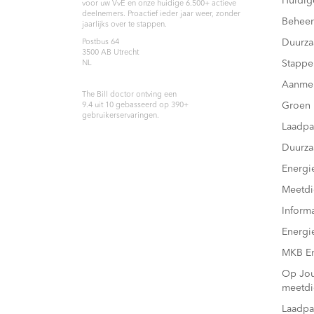
Huidig
voor uw VvE en onze huidige 6.500+ actieve
deelnemers. Proactief ieder jaar weer, zonder
Beheer
jaarlijks over te stappen.
Duurz
Postbus 64
3500 AB
Utrecht
Stappe
NL
Aanme
The Bill doctor
ontving een
Groen
9.4
uit
10
gebasseerd op
390
+
gebruikerservaringen.
Laadpa
Duurza
Energi
Meetdi
Inform
Energi
MKB En
Op Joul
meetdi
Laadpa