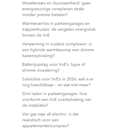
Verzekeraars en duurzaamheid: gaan
energiezuinige complexen straks
minder premie betalen?
Warmteverlies in parkeergarages en
trappenhuizen: de vergeten energielek
binnen de VvE
Verwarming in oudere complexen: is
een hybride warmtepomp een slimme
tussenoplossing?
Batterijopslag voor VvE’s: hype of
slimme investering?
Subsidies voor VvE’s in 2026: wat is er
nog beschikbaar – en wat niet meer?
Slim laden in parkeergarages: hoe
voorkomt een VvE overbelasting van
0
de installatie?
Van gas naar all-electric: is dat
realistisch voor een
appartementencomplex?