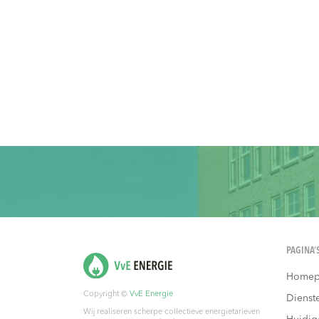
PAGINA’
Homep
Copyright ©
VvE Energie
Dienst
Wij realiseren scherpe collectieve energietarieven