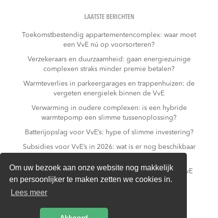
LAATSTE BERICHTEN
Toekomstbestendig appartementencomplex: waar moet
een VvE nú op voorsorteren?
Verzekeraars en duurzaamheid: gaan energiezuinige
complexen straks minder premie betalen?
Warmteverlies in parkeergarages en trappenhuizen: de
vergeten energielek binnen de VvE
Verwarming in oudere complexen: is een hybride
warmtepomp een slimme tussenoplossing?
Batterijopslag voor VvE’s: hype of slimme investering?
Subsidies voor VvE’s in 2026: wat is er nog beschikbaar
– en wat niet meer?
Om uw bezoek aan onze website nog makkelijk
Slim laden in parkeergarages: hoe voorkomt een VvE
en persoonlijker te maken zetten we cookies in.
overbelasting van de installatie?
Lees meer
Van gas naar all-electric: is dat realistisch voor een
appartementencomplex?
Akkoord