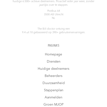
huidige 6.500+ actieve deelnemers. Proactief ieder jaar weer, zonder
jaarlijks over te stappen.
Postbus 64
3500 AB
Utrecht
NL
The Bill doctor
ontving een
9.4
uit
10
gebasseerd op
390
+ gebruikerservaringen.
PAGINA’S
Homepage
Diensten
Huidige deelnemers
Beheerders
Duurzaamheid
Stappenplan
Aanmelden
Groen MJOP