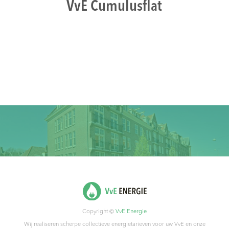
VvE Cumulusflat
Copyright ©
VvE Energie
Wij realiseren scherpe collectieve energietarieven voor uw VvE en onze