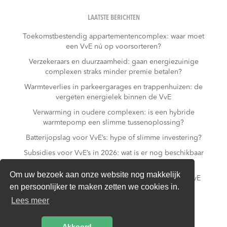
LAATSTE BERICHTEN
Toekomstbestendig appartementencomplex: waar moet
een VvE nú op voorsorteren?
Verzekeraars en duurzaamheid: gaan energiezuinige
complexen straks minder premie betalen?
Warmteverlies in parkeergarages en trappenhuizen: de
vergeten energielek binnen de VvE
Verwarming in oudere complexen: is een hybride
warmtepomp een slimme tussenoplossing?
Batterijopslag voor VvE’s: hype of slimme investering?
Subsidies voor VvE’s in 2026: wat is er nog beschikbaar
– en wat niet meer?
Om uw bezoek aan onze website nog makkelijk
Slim laden in parkeergarages: hoe voorkomt een VvE
en persoonlijker te maken zetten we cookies in.
overbelasting van de installatie?
Lees meer
Van gas naar all-electric: is dat realistisch voor een
appartementencomplex?
Akkoord