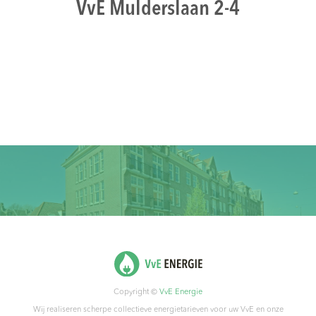
VvE Mulderslaan 2-4
Copyright ©
VvE Energie
Wij realiseren scherpe collectieve energietarieven voor uw VvE en onze