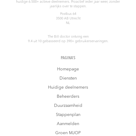
huidige 6.500+ actieve deelnemers. Proactief ieder jaar weer, zonder
jaarlijks over te stappen.
Postbus 64
3500 AB
Utrecht
NL
The Bill doctor
ontving een
9.4
uit
10
gebasseerd op
390
+ gebruikerservaringen.
PAGINA’S
Homepage
Diensten
Huidige deelnemers
Beheerders
Duurzaamheid
Stappenplan
Aanmelden
Groen MJOP