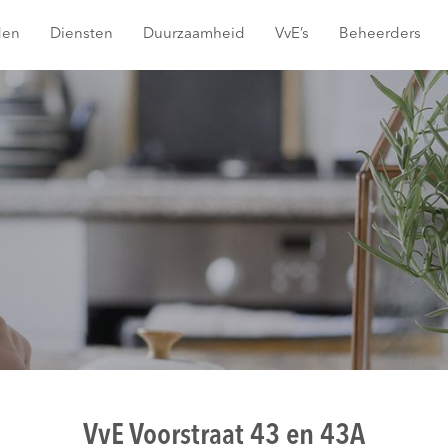
den
Diensten
Duurzaamheid
VvE’s
Beheerders
VvE Voorstraat 43 en 43A