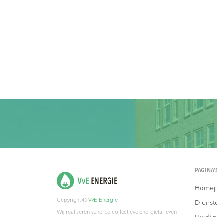
PAGINA’
Homep
Copyright ©
VvE Energie
Dienst
Wij realiseren scherpe collectieve energietarieven