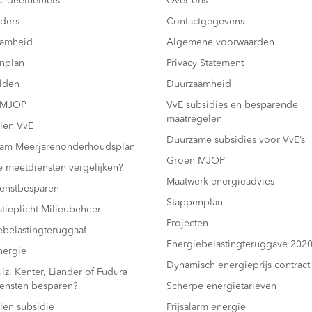
e deelnemers
Over ons
ders
Contactgegevens
aamheid
Algemene voorwaarden
nplan
Privacy Statement
lden
Duurzaamheid
 MJOP
VvE subsidies en besparende
maatregelen
len VvE
Duurzame subsidies voor VvE’s
am Meerjarenonderhoudsplan
Groen MJOP
e meetdiensten vergelijken?
Maatwerk energieadvies
enstbesparen
Stappenplan
atieplicht Milieubeheer
Projecten
ebelastingteruggaaf
Energiebelastingteruggave 202
ergie
Dynamisch energieprijs contract
z, Kenter, Liander of Fudura
ensten besparen?
Scherpe energietarieven
len subsidie
Prijsalarm energie