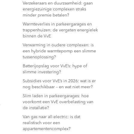
Verzekeraars en duurzaamheid: gaan
energiezuinige complexen straks
minder premie betalen?
Warmteverlies in parkeergarages en
trappenhuizen: de vergeten energielek
binnen de VvE
Verwarming in oudere complexen: is
een hybride warmtepomp een slimme
tussenoplossing?
Batterijopslag voor VvE’s: hype of
slimme investering?
Subsidies voor VvE’s in 2026: wat is er
nog beschikbaar – en wat niet meer?
Slim laden in parkeergarages: hoe
voorkomt een VvE overbelasting van
0
de installatie?
Van gas naar all-electric: is dat
realistisch voor een
appartementencomplex?