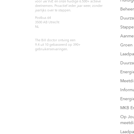
Huidig
voor uw VvE en onze huidige 6.500+ actieve
deelnemers. Proactief ieder jaar weer, zonder
Beheer
jaarlijks over te stappen.
Duurz
Postbus 64
3500 AB
Utrecht
Stappe
NL
Aanme
The Bill doctor
ontving een
Groen
9.4
uit
10
gebasseerd op
390
+
gebruikerservaringen.
Laadpa
Duurza
Energi
Meetdi
Inform
Energi
MKB En
Op Joul
meetdi
Laadpa