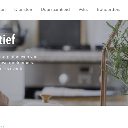
den
Diensten
Duurzaamheid
VvE’s
Beheerders
tief
energietarieven voor
ieve deelnemers.
lijks over te