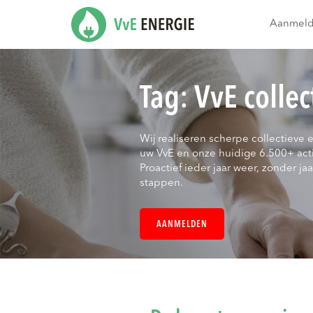
Aanmel
Tag:
VvE collec
Wij realiseren scherpe collectieve 
uw VvE en onze huidige 6.500+ act
Proactief ieder jaar weer, zonder jaar
stappen.
AANMELDEN