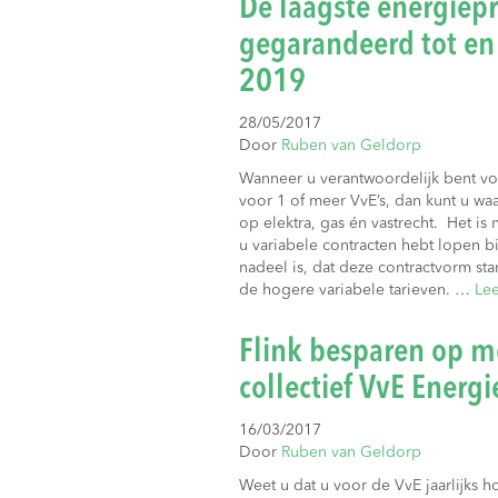
De laagste energiepr
gegarandeerd tot e
2019
28/05/2017
Door
Ruben van Geldorp
Wanneer u verantwoordelijk bent vo
voor 1 of meer VvE’s, dan kunt u waar
op elektra, gas én vastrecht. Het is
u variabele contracten hebt lopen bi
nadeel is, dat deze contractvorm s
de hogere variabele tarieven. …
Lee
Flink besparen op m
collectief VvE Energi
16/03/2017
Door
Ruben van Geldorp
Weet u dat u voor de VvE jaarlijks 