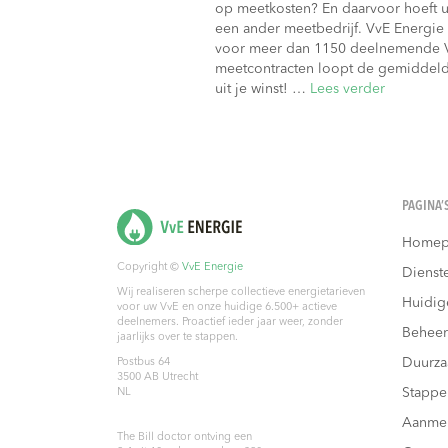
op meetkosten? En daarvoor hoeft u 
een ander meetbedrijf. VvE Energie 
voor meer dan 1150 deelnemende Vv
meetcontracten loopt de gemiddeld
uit je winst! …
Lees verder
PAGINA’
Homep
Copyright ©
VvE Energie
Dienst
Wij realiseren scherpe collectieve energietarieven
Huidig
voor uw VvE en onze huidige 6.500+ actieve
deelnemers. Proactief ieder jaar weer, zonder
Beheer
jaarlijks over te stappen.
Duurz
Postbus 64
3500 AB
Utrecht
Stappe
NL
Aanme
The Bill doctor
ontving een