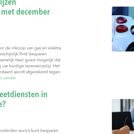
ijzen
n met december
or de inkoop van gas en elektra
schijnlijk flink besparen
 namelijk heel goed mogelijk dat
j uw huidige leverancier(s). Het
tandaard wordt afgerekend tegen
s verder
eetdiensten in
e?
honderden euro’s kunt besparen