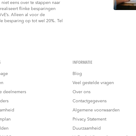
niet eens over te stappen naar
realiseert flinke besparingen
E’s. Alleen al voor de
e besparing op tot wel 20%. Tel
S
INFORMATIE
age
Blog
en
Veel gestelde vragen
e deelnemers
Over ons
ders
Contactgegevens
aamheid
Algemene voorwaarden
nplan
Privacy Statement
lden
Duurzaamheid