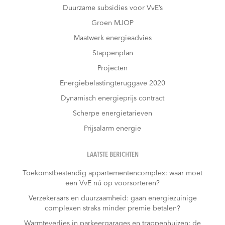
Duurzame subsidies voor VvE’s
Groen MJOP
Maatwerk energieadvies
Stappenplan
Projecten
Energiebelastingteruggave 2020
Dynamisch energieprijs contract
Scherpe energietarieven
Prijsalarm energie
LAATSTE BERICHTEN
Toekomstbestendig appartementencomplex: waar moet
een VvE nú op voorsorteren?
Verzekeraars en duurzaamheid: gaan energiezuinige
complexen straks minder premie betalen?
Warmteverlies in parkeergarages en trappenhuizen: de