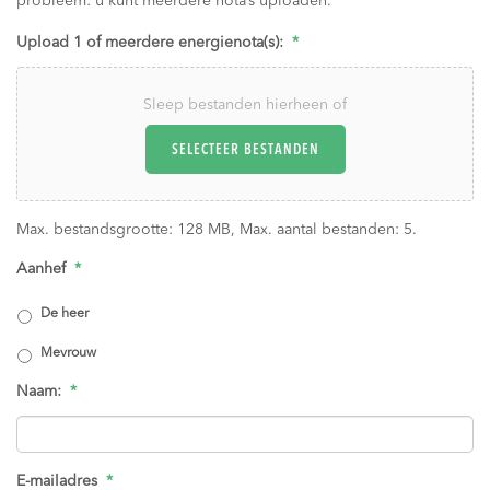
probleem: u kunt meerdere nota’s uploaden.
Upload 1 of meerdere energienota(s):
*
Sleep bestanden hierheen of
SELECTEER BESTANDEN
Max. bestandsgrootte: 128 MB, Max. aantal bestanden: 5.
Aanhef
*
De heer
Mevrouw
Naam:
*
E-mailadres
*