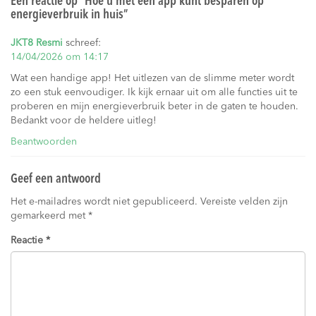
Eén reactie op “
Hoe u met een app kunt besparen op
energieverbruik in huis
”
JKT8 Resmi
schreef:
14/04/2026 om 14:17
Wat een handige app! Het uitlezen van de slimme meter wordt
zo een stuk eenvoudiger. Ik kijk ernaar uit om alle functies uit te
proberen en mijn energieverbruik beter in de gaten te houden.
Bedankt voor de heldere uitleg!
Beantwoorden
Geef een antwoord
Het e-mailadres wordt niet gepubliceerd.
Vereiste velden zijn
gemarkeerd met
*
Reactie
*