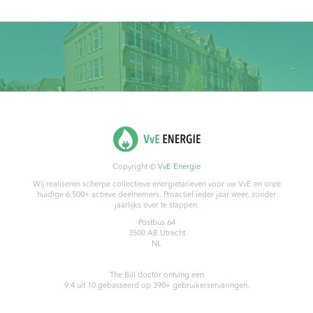
Copyright ©
VvE Energie
Wij realiseren scherpe collectieve energietarieven voor uw VvE en onze
huidige 6.500+ actieve deelnemers. Proactief ieder jaar weer, zonder
jaarlijks over te stappen.
Postbus 64
3500 AB
Utrecht
NL
The Bill doctor
ontving een
9.4
uit
10
gebasseerd op
390
+ gebruikerservaringen.