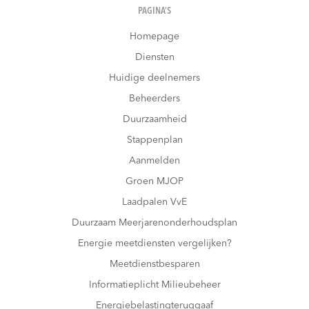
PAGINA’S
Homepage
Diensten
Huidige deelnemers
Beheerders
Duurzaamheid
Stappenplan
Aanmelden
Groen MJOP
Laadpalen VvE
Duurzaam Meerjarenonderhoudsplan
Energie meetdiensten vergelijken?
Meetdienstbesparen
Informatieplicht Milieubeheer
Energiebelastingteruggaaf