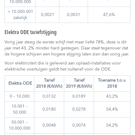
10.000.000
> 10.000.001
0,0021
0,0031
47,6%
zakelijk
Elektra ODE tariefstijging
Vorig jaar steeg de eerste schijf met maar liefst 78%, deze is dit
jaar met 43, 2% minder hard gestegen. Daar staat tegenover dat
de hogere schijven een hogere stijging laten zien dan vorig jaar.
Voor elektriciteit die is geleverd aan oplaad-installaties voor
elektrische voertuigen geldt het nultarief voor de ODE.
Tarief
Tarief
Toename t.o.v.
Elektra ODE
2018 (€/kWh)
2019 (€/kWh)
2018
0 – 10.000
0,0132
0,0189
43,2%
10.001 –
0,0180
0,0278
54,4%
50.000
50.001 –
0,0048
0,0074
54,2%
10.000.000