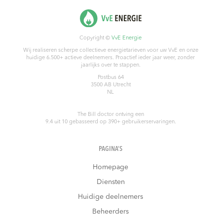
Copyright ©
VvE Energie
Wij realiseren scherpe collectieve energietarieven voor uw VvE en onze
huidige 6.500+ actieve deelnemers. Proactief ieder jaar weer, zonder
jaarlijks over te stappen.
Postbus 64
3500 AB
Utrecht
NL
The Bill doctor
ontving een
9.4
uit
10
gebasseerd op
390
+ gebruikerservaringen.
PAGINA’S
Homepage
Diensten
Huidige deelnemers
Beheerders