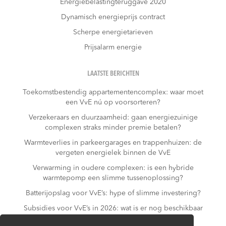
Energiebelastingteruggave 2020
Dynamisch energieprijs contract
Scherpe energietarieven
Prijsalarm energie
LAATSTE BERICHTEN
Toekomstbestendig appartementencomplex: waar moet
een VvE nú op voorsorteren?
Verzekeraars en duurzaamheid: gaan energiezuinige
complexen straks minder premie betalen?
Warmteverlies in parkeergarages en trappenhuizen: de
vergeten energielek binnen de VvE
Verwarming in oudere complexen: is een hybride
warmtepomp een slimme tussenoplossing?
Batterijopslag voor VvE’s: hype of slimme investering?
Subsidies voor VvE’s in 2026: wat is er nog beschikbaar
– en wat niet meer?