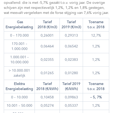
opvallend: die is met -5,7% gezakt t.o.v. vorig jaar. De overige
schijven zijn met respectievelijk 1,2%, 1,2% en 1,8% gestegen,
wat meevalt vergeleken met de forse stijging van 7,6% vorig jaar.
Gas
Tarief
Tarief
Toename
Energiebelasting
2018 (€/m3)
2019 (€/m3)
t.o.v. 2018
0 – 170.000
0,26001
0,29313
12,7%
170.001 –
0,06464
0,06542
1,2%
1.000.000
1.000.001 –
0,02355
0,02383
1,2%
10.000.000
> 10.000.001
0,01265
0,01280
1,2%
zakelijk
Elektra
Tarief
Tarief 2019
Toename
Energiebelasting
2018 (€/kWh)
(€/kWh)
t.o.v. 2018
0 – 10.000
0,10458
0,09863
– 5, 7%
10.001 – 50.000
0,05274
0,05337
1,2%