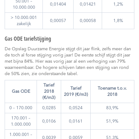
50.001 –
0,01404
0,01421
1,2%
10.000.000
> 10.000.001
0,00057
0,00058
1,8%
zakelijk
Gas ODE tariefstijging
De Opslag Duurzame Energie stijgt dit jaar flink, zelfs meer dan
de toch al forse stijging vorig jaar! De eerste schijf stijgt dit jaar
met bijna 84%. Hier was vorig jaar al een verhoging van 79%
waarneembaar. De hogere schijven laten een stijging van rond
de 50% zien, zie onderstaande tabel.
Tarief
Tarief
Toename t.o.v.
Gas ODE
2018
2019 (€/m3)
2018
(€/m3)
0 – 170.000
0,0285
0,0524
83,9%
170.001 –
0,0106
0,0161
51,9%
1.000.000
1.000.001 –
0,0039
0,0059
51,3%