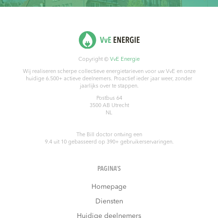
Copyright ©
VvE Energie
Wij realiseren scherpe collectieve energietarieven voor uw VvE en onze
huidige 6.500+ actieve deelnemers. Proactief ieder jaar weer, zonder
jaarlijks over te stappen.
Postbus 64
3500 AB
Utrecht
NL
The Bill doctor
ontving een
9.4
uit
10
gebasseerd op
390
+ gebruikerservaringen.
PAGINA’S
Homepage
Diensten
Huidige deelnemers