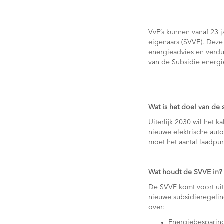
VvE’s kunnen vanaf 23 
eigenaars (SVVE). Deze 
energieadvies en verduu
van de Subsidie energi
Wat is het doel van de 
Uiterlijk 2030 wil het k
nieuwe elektrische auto
moet het aantal laadpun
Wat houdt de SVVE in?
De SVVE komt voort ui
nieuwe subsidieregelin
over:
Energiebesparin