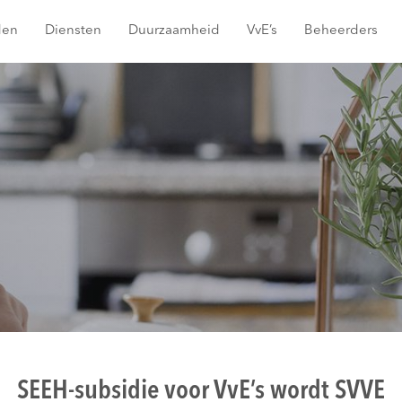
den
Diensten
Duurzaamheid
VvE’s
Beheerders
SEEH-subsidie voor VvE’s wordt SVVE