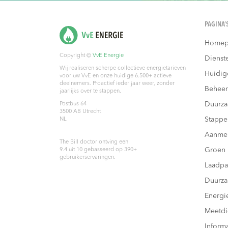
PAGINA’
Homep
Copyright ©
VvE Energie
Dienst
Wij realiseren scherpe collectieve energietarieven
Huidig
voor uw VvE en onze huidige 6.500+ actieve
deelnemers. Proactief ieder jaar weer, zonder
Beheer
jaarlijks over te stappen.
Duurz
Postbus 64
3500 AB
Utrecht
Stappe
NL
Aanme
The Bill doctor
ontving een
Groen
9.4
uit
10
gebasseerd op
390
+
gebruikerservaringen.
Laadpa
Duurza
Energi
Meetdi
Inform