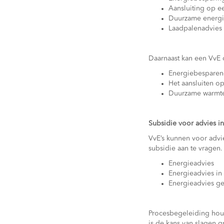
Aansluiting op e
Duurzame energ
Laadpalenadvies
Daarnaast kan een VvE 
Energiebesparen
Het aansluiten o
Duurzame warmte
Subsidie voor advies i
VvE’s kunnen voor advi
subsidie aan te vragen.
Energieadvies
Energieadvies in
Energieadvies 
Procesbegeleiding houd
is de kans van slagen gr