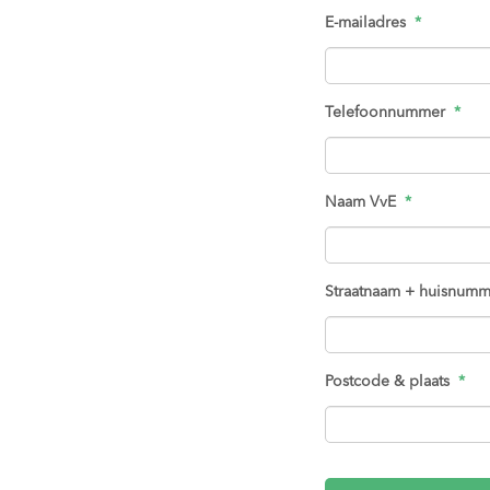
E-mailadres
*
Telefoonnummer
*
Naam VvE
*
Straatnaam + huisnumm
Postcode & plaats
*