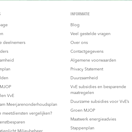
S
INFORMATIE
age
Blog
en
Veel gestelde vragen
e deelnemers
Over ons
ders
Contactgegevens
aamheid
Algemene voorwaarden
nplan
Privacy Statement
lden
Duurzaamheid
 MJOP
VvE subsidies en besparende
maatregelen
len VvE
Duurzame subsidies voor VvE’s
am Meerjarenonderhoudsplan
Groen MJOP
e meetdiensten vergelijken?
Maatwerk energieadvies
enstbesparen
Stappenplan
atieplicht Milieubeheer