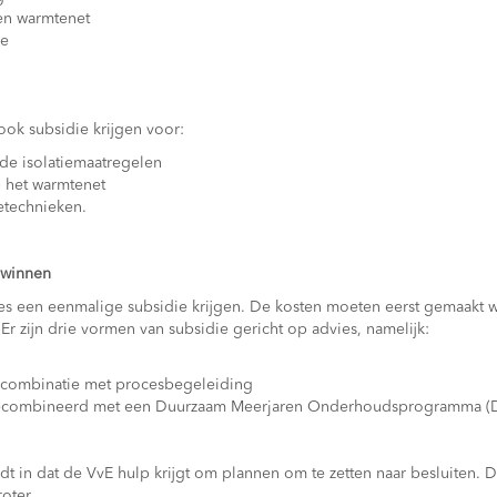
en warmtenet
ie
ook subsidie krijgen voor:
de isolatiemaatregelen
p het warmtenet
technieken.
nwinnen
es een eenmalige subsidie krijgen. De kosten moeten eerst gemaakt w
 Er zijn drie vormen van subsidie gericht op advies, namelijk:
 combinatie met procesbegeleiding
gecombineerd met een Duurzaam Meerjaren Onderhoudsprogramma 
t in dat de VvE hulp krijgt om plannen om te zetten naar besluiten.
oter.