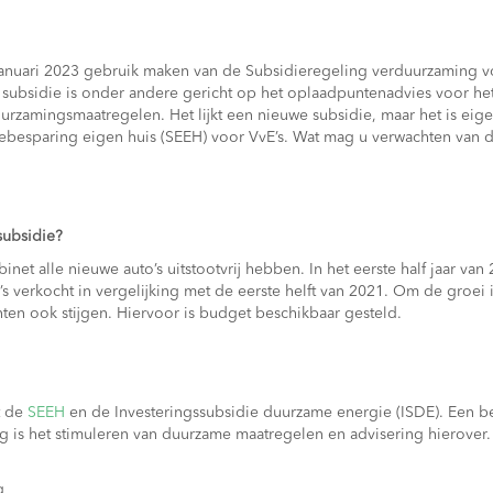
januari 2023 gebruik maken van de Subsidieregeling verduurzaming v
subsidie is onder andere gericht op het oplaadpuntenadvies voor het 
rzamingsmaatregelen. Het lijkt een nieuwe subsidie, maar het is eigen
ebesparing eigen huis (SEEH) voor VvE’s. Wat mag u verwachten van
subsidie?
abinet alle nieuwe auto’s uitstootvrij hebben. In het eerste half jaar va
’s verkocht in vergelijking met de eerste helft van 2021. Om de groei 
ten ook stijgen. Hiervoor is budget beschikbaar gesteld.
t de
SEEH
en de Investeringssubsidie duurzame energie (ISDE). Een be
g is het stimuleren van duurzame maatregelen en advisering hierover.
g