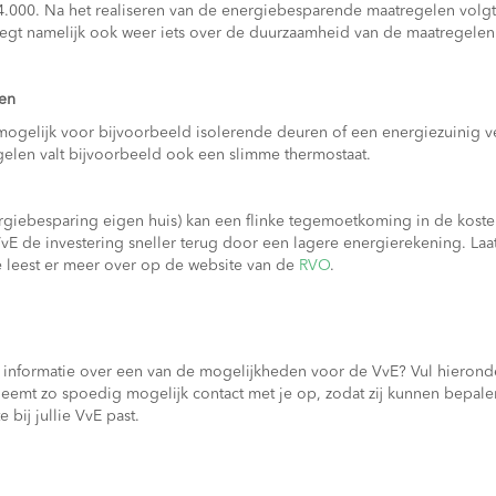
.000. Na het realiseren van de energiebesparende maatregelen volg
 zegt namelijk ook weer iets over de duurzaamheid van de maatregelen
en
 mogelijk voor bijvoorbeeld isolerende deuren of een energiezuinig v
elen valt bijvoorbeeld ook een slimme thermostaat.
giebesparing eigen huis) kan een flinke tegemoetkoming in de koste
vE de investering sneller terug door een lagere energierekening. Laa
e leest er meer over op de website van de
RVO
.
er informatie over een van de mogelijkheden voor de VvE? Vul hierond
neemt zo spoedig mogelijk contact met je op, zodat zij kunnen bepal
 bij jullie VvE past.