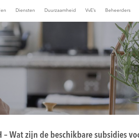
den
Diensten
Duurzaamheid
VvE’s
Beheerders
 – Wat zijn de beschikbare subsidies vo