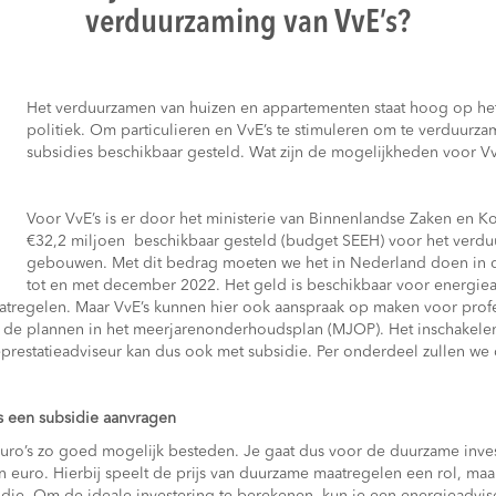
verduurzaming van VvE’s?
Het verduurzamen van huizen en appartementen staat hoog op het 
politiek. Om particulieren en VvE’s te stimuleren om te verduurzam
subsidies beschikbaar gesteld. Wat zijn de mogelijkheden voor Vv
Voor VvE’s is er door het ministerie van Binnenlandse Zaken en Kon
€32,2 miljoen beschikbaar gesteld (budget SEEH) voor het verd
gebouwen. Met dit bedrag moeten we het in Nederland doen in de
tot en met december 2022. Het geld is beschikbaar voor energie
tregelen. Maar VvE’s kunnen hier ook aanspraak op maken voor prof
 de plannen in het meerjarenonderhoudsplan (MJOP). Het inschakele
prestatieadviseur kan dus ook met subsidie. Per onderdeel zullen we 
s een subsidie aanvragen
euro’s zo goed mogelijk besteden. Je gaat dus voor de duurzame inves
n euro. Hierbij speelt de prijs van duurzame maatregelen een rol, ma