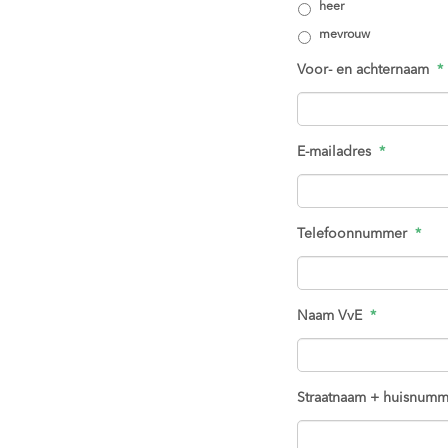
heer
mevrouw
Voor- en achternaam
*
E-mailadres
*
Telefoonnummer
*
Naam VvE
*
Straatnaam + huisnumm