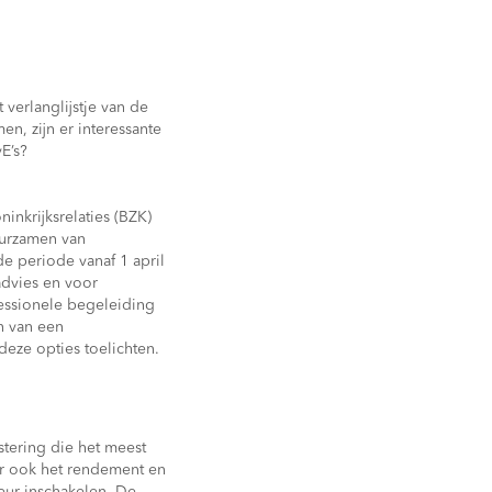
verlanglijstje van de
en, zijn er interessante
E’s?
inkrijksrelaties (BZK)
uurzamen van
 periode vanaf 1 april
advies en voor
essionele begeleiding
n van een
deze opties toelichten.
tering die het meest
ar ook het rendement en