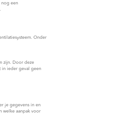
t nog een
.
entilatiesysteem. Onder
n zijn. Door deze
t in ieder geval geen
er je gegevens in en
en welke aanpak voor