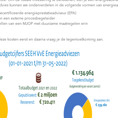
die. Om de ideale investering te berekenen, kun je een energieadvis
advies kunnen we onderverdelen in de volgende vormen van energiea
ecertificeerde energieprestatieadviseur (EPA)
n een externe procesbegeleider
tellen van een MJOP met duurzame maatregelen erin
eze kosten eerst en daarna vraag je de tegemoetkoming aan.