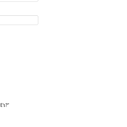
E’s?
”