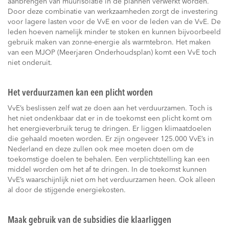
aanbrengen van muurisolatie in de plannen verwerkt worden.
Door deze combinatie van werkzaamheden zorgt de investering
voor lagere lasten voor de VvE en voor de leden van de VvE. De
leden hoeven namelijk minder te stoken en kunnen bijvoorbeeld
gebruik maken van zonne-energie als warmtebron. Het maken
van een MJOP (Meerjaren Onderhoudsplan) komt een VvE toch
niet onderuit.
Het verduurzamen kan een plicht worden
VvE’s beslissen zelf wat ze doen aan het verduurzamen. Toch is
het niet ondenkbaar dat er in de toekomst een plicht komt om
het energieverbruik terug te dringen. Er liggen klimaatdoelen
die gehaald moeten worden. Er zijn ongeveer 125.000 VvE’s in
Nederland en deze zullen ook mee moeten doen om de
toekomstige doelen te behalen. Een verplichtstelling kan een
middel worden om het af te dringen. In de toekomst kunnen
VvE’s waarschijnlijk niet om het verduurzamen heen. Ook alleen
al door de stijgende energiekosten.
Maak gebruik van de subsidies die klaarliggen