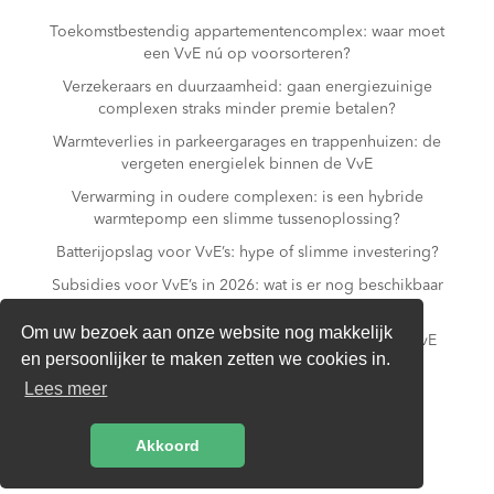
Toekomstbestendig appartementencomplex: waar moet
een VvE nú op voorsorteren?
Verzekeraars en duurzaamheid: gaan energiezuinige
complexen straks minder premie betalen?
Warmteverlies in parkeergarages en trappenhuizen: de
vergeten energielek binnen de VvE
Verwarming in oudere complexen: is een hybride
warmtepomp een slimme tussenoplossing?
Batterijopslag voor VvE’s: hype of slimme investering?
Subsidies voor VvE’s in 2026: wat is er nog beschikbaar
– en wat niet meer?
Om uw bezoek aan onze website nog makkelijk
Slim laden in parkeergarages: hoe voorkomt een VvE
en persoonlijker te maken zetten we cookies in.
overbelasting van de installatie?
Lees meer
Van gas naar all-electric: is dat realistisch voor een
appartementencomplex?
Akkoord