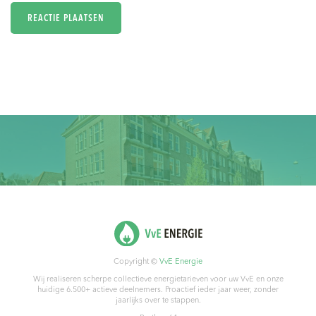
Copyright ©
VvE Energie
Wij realiseren scherpe collectieve energietarieven voor uw VvE en onze
huidige 6.500+ actieve deelnemers. Proactief ieder jaar weer, zonder
jaarlijks over te stappen.