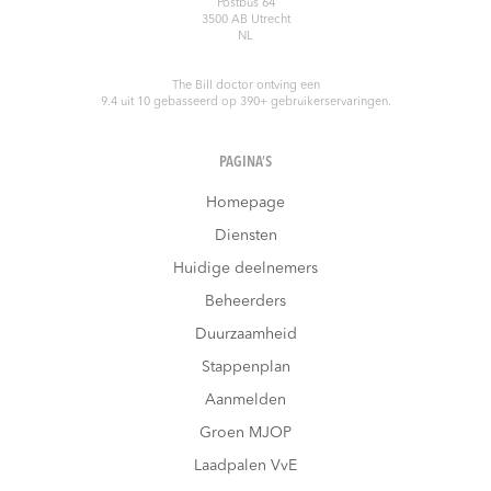
Postbus 64
3500 AB
Utrecht
NL
The Bill doctor
ontving een
9.4
uit
10
gebasseerd op
390
+ gebruikerservaringen.
PAGINA’S
Homepage
Diensten
Huidige deelnemers
Beheerders
Duurzaamheid
Stappenplan
Aanmelden
Groen MJOP
Laadpalen VvE