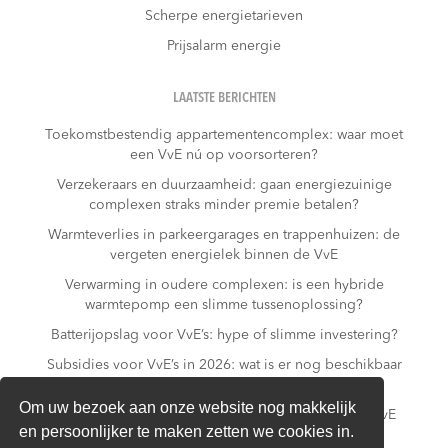
Scherpe energietarieven
Prijsalarm energie
LAATSTE BERICHTEN
Toekomstbestendig appartementencomplex: waar moet
een VvE nú op voorsorteren?
Verzekeraars en duurzaamheid: gaan energiezuinige
complexen straks minder premie betalen?
Warmteverlies in parkeergarages en trappenhuizen: de
vergeten energielek binnen de VvE
Verwarming in oudere complexen: is een hybride
warmtepomp een slimme tussenoplossing?
Batterijopslag voor VvE’s: hype of slimme investering?
Subsidies voor VvE’s in 2026: wat is er nog beschikbaar
– en wat niet meer?
Om uw bezoek aan onze website nog makkelijk
Slim laden in parkeergarages: hoe voorkomt een VvE
en persoonlijker te maken zetten we cookies in.
overbelasting van de installatie?