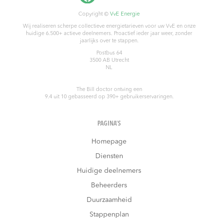
Copyright ©
VvE Energie
Wij realiseren scherpe collectieve energietarieven voor uw VvE en onze
huidige 6.500+ actieve deelnemers. Proactief ieder jaar weer, zonder
jaarlijks over te stappen.
Postbus 64
3500 AB
Utrecht
NL
The Bill doctor
ontving een
9.4
uit
10
gebasseerd op
390
+ gebruikerservaringen.
PAGINA’S
Homepage
Diensten
Huidige deelnemers
Beheerders
Duurzaamheid
Stappenplan