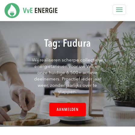
Toggle
navigat
Tag:
Fudura
Wij realiseren scherpe collectieve
energietarieven voor uw VvE en
onze huidige 6.500+ actieve
deelnemers. Proactief ieder jaar
weer, zonder jaarlijks over te
stappen.
AANMELDEN