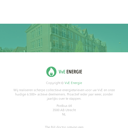
Copyright ©
VvE Energie
Wij realiseren scherpe collectieve energietarieven voor uw VvE en onze
huidige 6.500+ actieve deelnemers. Proactief ieder jaar weer, zonder
jaarlijks over te stappen.
Postbus 64
3500 AB
Utrecht
NL
The Bill doctor
ontving een