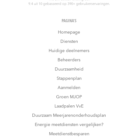
9.4
uit
10
gebasseerd op
390
+ gebruikerservaringen.
PAGINA’S
Homepage
Diensten
Huidige deelnemers
Beheerders
Duurzaamheid
Stappenplan
Aanmelden
Groen MJOP
Laadpalen VvE
Duurzaam Meerjarenonderhoudsplan
Energie meetdiensten vergelijken?
Meetdienstbesparen