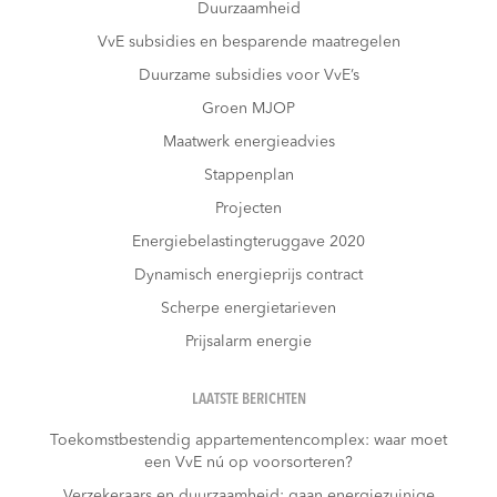
Duurzaamheid
VvE subsidies en besparende maatregelen
Duurzame subsidies voor VvE’s
Groen MJOP
Maatwerk energieadvies
Stappenplan
Projecten
Energiebelastingteruggave 2020
Dynamisch energieprijs contract
Scherpe energietarieven
Prijsalarm energie
LAATSTE BERICHTEN
Toekomstbestendig appartementencomplex: waar moet
een VvE nú op voorsorteren?
Verzekeraars en duurzaamheid: gaan energiezuinige