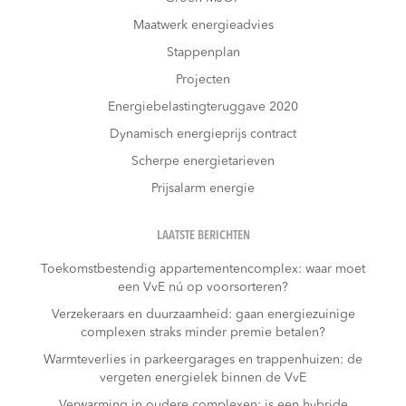
Maatwerk energieadvies
Stappenplan
Projecten
Energiebelastingteruggave 2020
Dynamisch energieprijs contract
Scherpe energietarieven
Prijsalarm energie
LAATSTE BERICHTEN
Toekomstbestendig appartementencomplex: waar moet
een VvE nú op voorsorteren?
Verzekeraars en duurzaamheid: gaan energiezuinige
complexen straks minder premie betalen?
Warmteverlies in parkeergarages en trappenhuizen: de
vergeten energielek binnen de VvE
Verwarming in oudere complexen: is een hybride