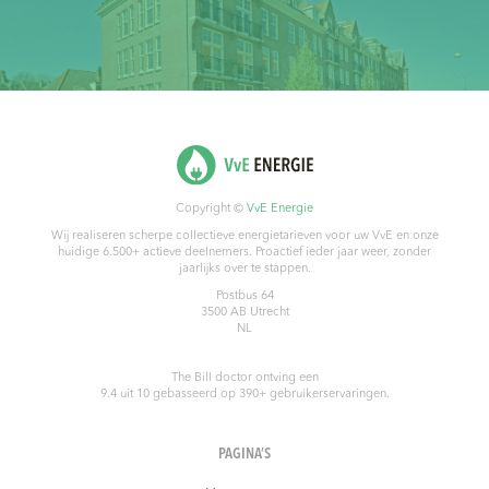
Copyright ©
VvE Energie
Wij realiseren scherpe collectieve energietarieven voor uw VvE en onze
huidige 6.500+ actieve deelnemers. Proactief ieder jaar weer, zonder
jaarlijks over te stappen.
Postbus 64
3500 AB
Utrecht
NL
The Bill doctor
ontving een
9.4
uit
10
gebasseerd op
390
+ gebruikerservaringen.
PAGINA’S