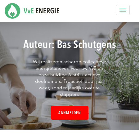
Toggle
navigat
Auteur:
Bas Schutgens
Wij realiseren scherpe collectieve
energietarieven voor uw VvE en
onze huidige 6.500+ actieve
deelnemers. Proactief ieder jaar
weer, zonder jaarlijks over te
stappen.
AANMELDEN