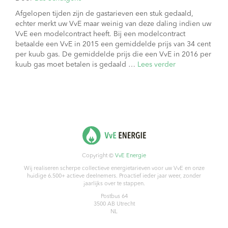
Afgelopen tijden zijn de gastarieven een stuk gedaald,
echter merkt uw VvE maar weinig van deze daling indien uw
VvE een modelcontract heeft. Bij een modelcontract
betaalde een VvE in 2015 een gemiddelde prijs van 34 cent
per kuub gas. De gemiddelde prijs die een VvE in 2016 per
kuub gas moet betalen is gedaald …
Lees verder
Copyright ©
VvE Energie
Wij realiseren scherpe collectieve energietarieven voor uw VvE en onze
huidige 6.500+ actieve deelnemers. Proactief ieder jaar weer, zonder
jaarlijks over te stappen.
Postbus 64
3500 AB
Utrecht
NL