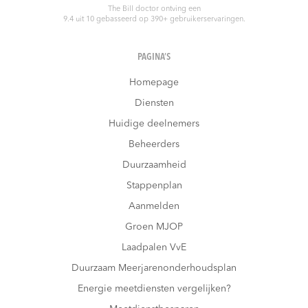
The Bill doctor
ontving een
9.4
uit
10
gebasseerd op
390
+ gebruikerservaringen.
PAGINA’S
Homepage
Diensten
Huidige deelnemers
Beheerders
Duurzaamheid
Stappenplan
Aanmelden
Groen MJOP
Laadpalen VvE
Duurzaam Meerjarenonderhoudsplan
Energie meetdiensten vergelijken?